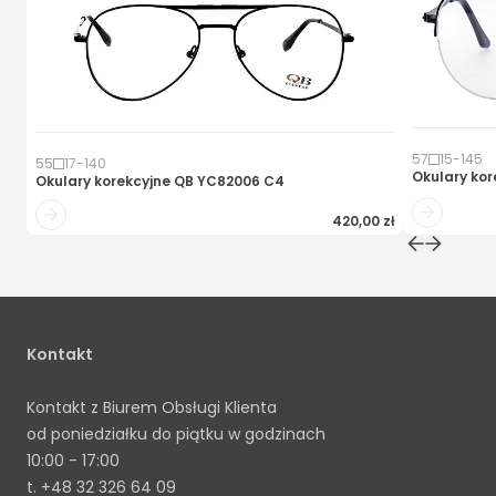
57
15
-
145
55
17
-
140
Okulary kor
Okulary korekcyjne
QB YC82006 C4
420,00 zł
Kontakt
Kontakt z Biurem Obsługi Klienta
od poniedziałku do piątku w godzinach
10:00 - 17:00
t.
+48 32 326 64 09