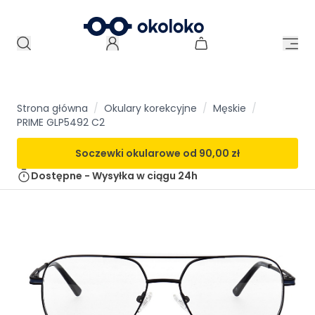
Strona główna
/
Okulary korekcyjne
/
Męskie
/
PRIME GLP5492 C2
Soczewki okularowe od
90,00 zł
Dostępne - Wysyłka w ciągu
24h