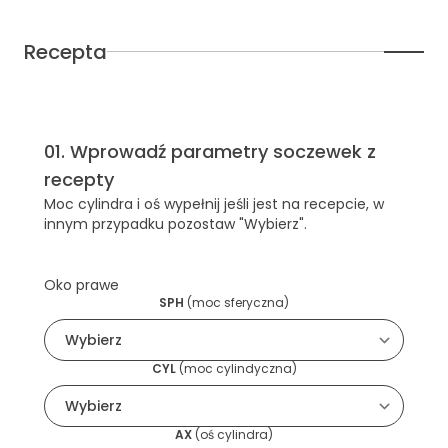
Recepta
01
.
Wprowadź parametry soczewek z
recepty
Moc cylindra i oś wypełnij jeśli jest na recepcie, w
innym przypadku pozostaw "Wybierz".
Oko prawe
SPH
(
moc sferyczna
)
CYL
(
moc cylindyczna
)
AX
(
oś cylindra
)