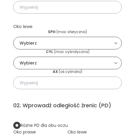
Oko lewe
SPH
(
moc sferyczna
)
CYL
(
moc cylindyczna
)
AX
(
oś cylindra
)
02
.
Wprowadź odległość źrenic (PD)
Różne PD dla obu oczu
Oko prawe
Oko lewe