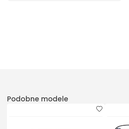
Wyczyść filtry
Masz pytania? Zadzwoń
Poniedziałek - Piątek od 10:00 do 17:00
t.
+48885020020
Podobne modele