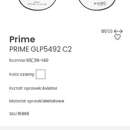
01
/
03
Prime
PRIME GLP5492 C2
Rozmiar
:
55
19
-
140
Kolor
:
czarny
Kształt oprawek
:
Aviator
Materiał oprawki
:
Metalowe
SKU:
15965