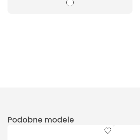
Wyczyść filtry
Masz pytania? Zadzwoń
Poniedziałek - Piątek od 10:00 do 17:00
t.
+48885020020
Podobne modele