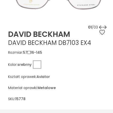
01
/
03
DAVID BECKHAM
DAVID BECKHAM DB7103 EX4
Rozmiar
:
57
16
-
145
Kolor
:
srebrny
Kształt oprawek
:
Aviator
Materiał oprawki
:
Metalowe
SKU:
15778