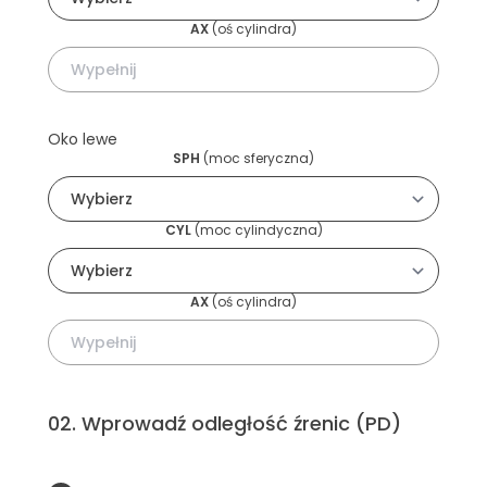
AX
(
oś cylindra
)
Oko lewe
SPH
(
moc sferyczna
)
CYL
(
moc cylindyczna
)
AX
(
oś cylindra
)
02
.
Wprowadź odległość źrenic (PD)