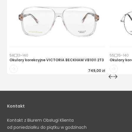
58
13
-
140
55
15
-
140
Okulary korekcyjne
VICTORIA BECKHAM VB1011 2T3
Okulary kor
749,00 zł
Kontakt
Kontakt z Biurem Obsługi Klienta
od poniedziałku do piątku w godzinach