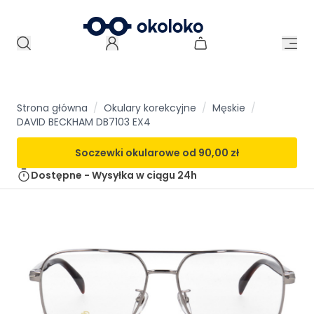
Strona główna
/
Okulary korekcyjne
/
Męskie
/
DAVID BECKHAM DB7103 EX4
Soczewki okularowe od
90,00 zł
Dostępne - Wysyłka w ciągu
24h