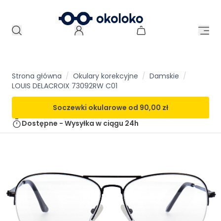
Strona główna
/
Okulary korekcyjne
/
Damskie
/
LOUIS DELACROIX 73092RW C01
Soczewki okularowe od
90,00 zł
Dostępne - Wysyłka w ciągu
24h