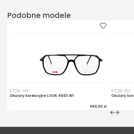
Podobne modele
57
16
-
145
57
15
-
150
Okulary korekcyjne
LOOK 4693 W1
Okulary kor
989,00 zł