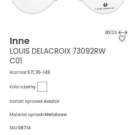
01
/
03
Inne
LOUIS DELACROIX 73092RW
C01
Rozmiar
:
57
15
-
145
Kolor
:
czarny
Kształt oprawek
:
Aviator
Materiał oprawki
:
Metalowe
SKU:
08714