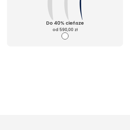
Do 40% cieńsze
od
590,00 zł
Wyczyść filtry
Masz pytania? Zadzwoń
Poniedziałek - Piątek od 10:00 do 17:00
t.
+48885020020