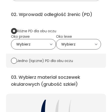
02
.
Wprowadź odległość źrenic (PD)
Różne PD dla obu oczu
Oko prawe
Oko lewe
Jedno (łączne) PD dla obu oczu
03
.
Wybierz materiał soczewek
okularowych (grubość szkieł)