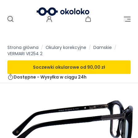
Strona główna
/
Okulary korekcyjne
/
Damskie
/
VERMARI VE254 2
Soczewki okularowe od
90,00 zł
Dostępne - Wysyłka w ciągu
24h