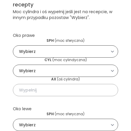
recepty
Moc cylindra i oś wypełnij jeśli jest na recepcie, w
innym przypadku pozostaw "Wybierz".
Oko prawe
SPH
(
moc sferyczna
)
CYL
(
moc cylindyczna
)
AX
(
oś cylindra
)
Oko lewe
SPH
(
moc sferyczna
)