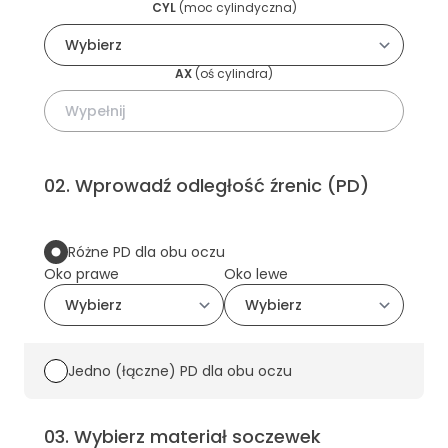
CYL
(
moc cylindyczna
)
AX
(
oś cylindra
)
02
.
Wprowadź odległość źrenic (PD)
Różne PD dla obu oczu
Oko prawe
Oko lewe
Jedno (łączne) PD dla obu oczu
03
.
Wybierz materiał soczewek