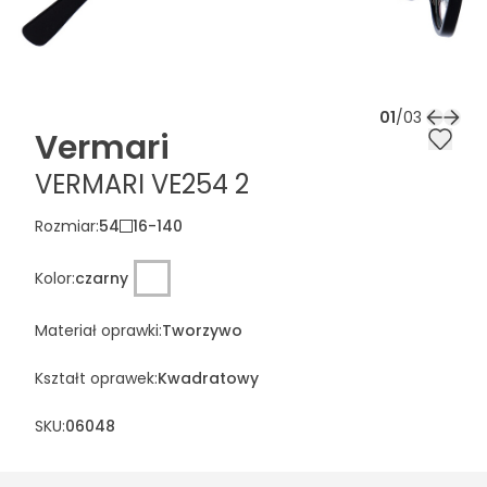
01
/
03
Vermari
VERMARI VE254 2
Rozmiar
:
54
16
-
140
Kolor
:
czarny
Materiał oprawki
:
Tworzywo
Kształt oprawek
:
Kwadratowy
SKU:
06048