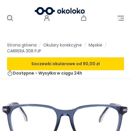
Strona główna
/
Okulary korekcyjne
/
Męskie
/
CARRERA 308 PJP
Soczewki okularowe od
90,00 zł
Dostępne - Wysyłka w ciągu
24h