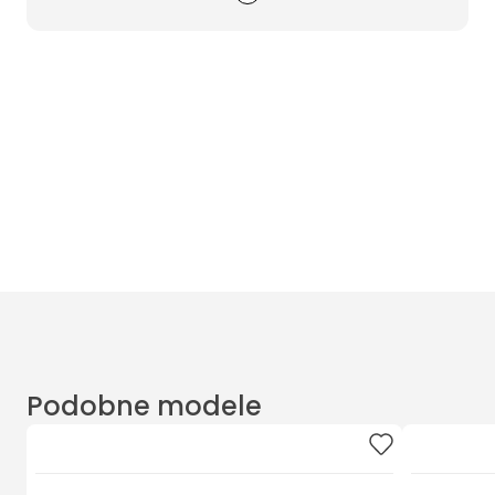
Wyczyść filtry
Masz pytania? Zadzwoń
Poniedziałek - Piątek od 10:00 do 17:00
t.
+48885020020
Podobne modele