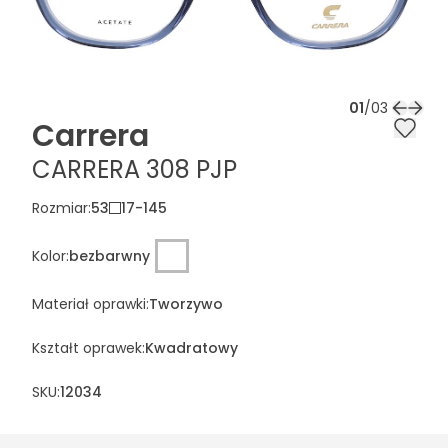
01
/
03
Carrera
CARRERA 308 PJP
Rozmiar
:
53
17
-
145
Kolor
:
bezbarwny
Materiał oprawki
:
Tworzywo
Kształt oprawek
:
Kwadratowy
SKU:
12034