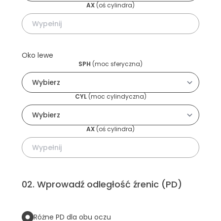
AX
(
oś cylindra
)
Oko lewe
SPH
(
moc sferyczna
)
CYL
(
moc cylindyczna
)
AX
(
oś cylindra
)
02
.
Wprowadź odległość źrenic (PD)
Różne PD dla obu oczu