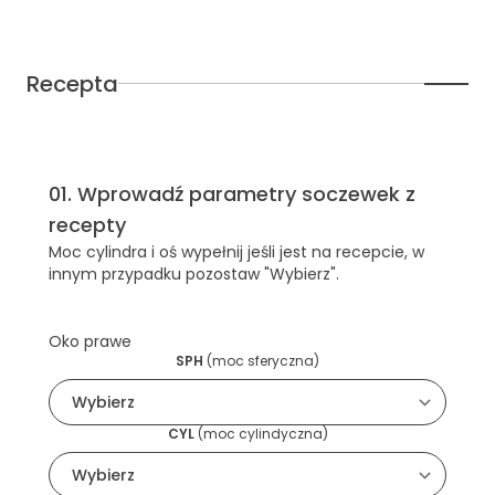
Recepta
01
.
Wprowadź parametry soczewek z
recepty
Moc cylindra i oś wypełnij jeśli jest na recepcie, w
innym przypadku pozostaw "Wybierz".
Oko prawe
SPH
(
moc sferyczna
)
CYL
(
moc cylindyczna
)