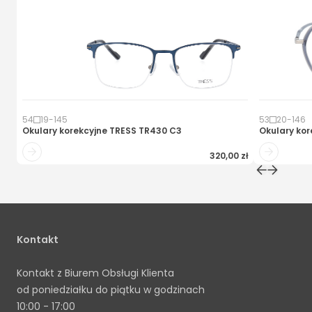
54
19
-
145
53
20
-
146
Okulary korekcyjne
TRESS TR430 C3
Okulary kor
320,00 zł
Kontakt
Kontakt z Biurem Obsługi Klienta
od poniedziałku do piątku w godzinach
10:00 - 17:00