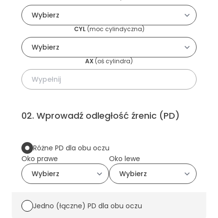
CYL
(
moc cylindyczna
)
AX
(
oś cylindra
)
02
.
Wprowadź odległość źrenic (PD)
Różne PD dla obu oczu
Oko prawe
Oko lewe
Jedno (łączne) PD dla obu oczu