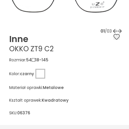
01
/
03
Inne
OKKO ZT9 C2
Rozmiar
:
54
18
-
145
Kolor
:
czarny
Materiał oprawki
:
Metalowe
Kształt oprawek
:
Kwadratowy
SKU:
06376