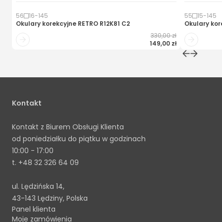
56
16
-
145
55
15
-
145
Okulary korekcyjne
RETRO R12K81 C2
Okulary kor
330,00 zł
149,00 zł
Kontakt
Kontakt z Biurem Obsługi Klienta
od poniedziałku do piątku w godzinach
10:00 - 17:00
t.
+48 32 326 64 09
ul. Lędzińska 14,
43-143 Lędziny, Polska
Panel klienta
Moje zamówienia