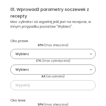
01
.
Wprowadź parametry soczewek z
recepty
Moc cylindra i oś wypełnij jeśli jest na recepcie, w
innym przypadku pozostaw "Wybierz".
Oko prawe
SPH
(
moc sferyczna
)
CYL
(
moc cylindyczna
)
AX
(
oś cylindra
)
Oko lewe
SPH
(
moc sferyczna
)