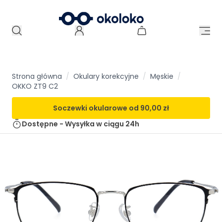
Strona główna
/
Okulary korekcyjne
/
Męskie
/
OKKO ZT9 C2
Soczewki okularowe od
90,00 zł
Dostępne - Wysyłka w ciągu
24h