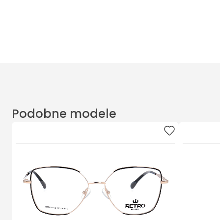
Masz pytania? Zadzwoń
Poniedziałek - Piątek od 10:00 do 17:00
t.
+48885020020
Podobne modele