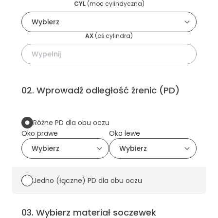
CYL
(
moc cylindyczna
)
AX
(
oś cylindra
)
02
.
Wprowadź odległość źrenic (PD)
Różne PD dla obu oczu
Oko prawe
Oko lewe
Jedno (łączne) PD dla obu oczu
03
.
Wybierz materiał soczewek