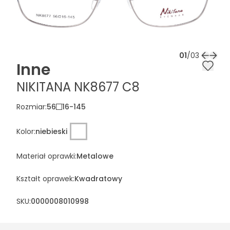
01
/
03
Inne
NIKITANA NK8677 C8
Rozmiar
:
56
16
-
145
Kolor
:
niebieski
Materiał oprawki
:
Metalowe
Kształt oprawek
:
Kwadratowy
SKU:
0000008010998