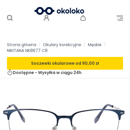
Strona główna
/
Okulary korekcyjne
/
Męskie
/
NIKITANA NK8677 C8
Soczewki okularowe od
90,00 zł
Dostępne - Wysyłka w ciągu
24h