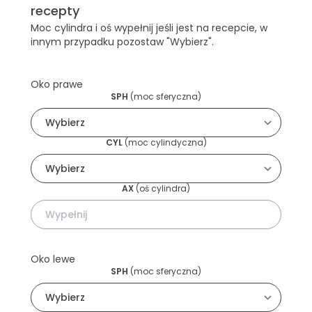
recepty
Moc cylindra i oś wypełnij jeśli jest na recepcie, w
innym przypadku pozostaw "Wybierz".
Oko prawe
SPH
(
moc sferyczna
)
CYL
(
moc cylindyczna
)
AX
(
oś cylindra
)
Oko lewe
SPH
(
moc sferyczna
)