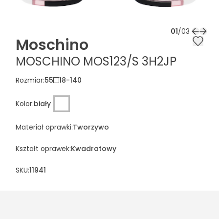
01
/
03
Moschino
MOSCHINO MOS123/S 3H2JP
Rozmiar
:
55
18
-
140
Kolor
:
biały
Materiał oprawki
:
Tworzywo
Kształt oprawek
:
Kwadratowy
SKU:
11941