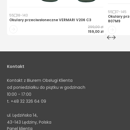
55
17
-
145
55
18
-
143
Okulary pr
Okulary przeciwsłoneczne
VERMARI V206 C3
807M9
299,00 zł
159,00 zł
Kontakt
Kontakt z Biurem Obsługi Klienta
od poniedziałku do piątku w godzinach
10:00 - 17:00
t.
+48 32 326 64 09
ul. Lędzińska 14,
43-143 Lędziny, Polska
Panel klienta