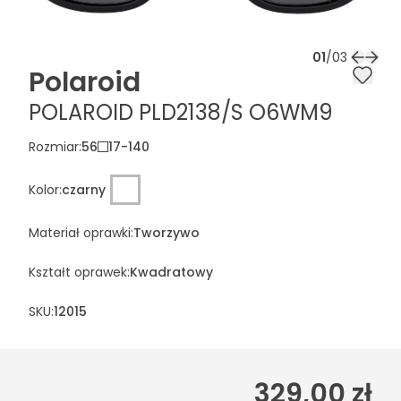
01
/
03
Polaroid
POLAROID PLD2138/S O6WM9
Rozmiar
:
56
17
-
140
Kolor
:
czarny
Materiał oprawki
:
Tworzywo
Kształt oprawek
:
Kwadratowy
SKU:
12015
329,00 zł