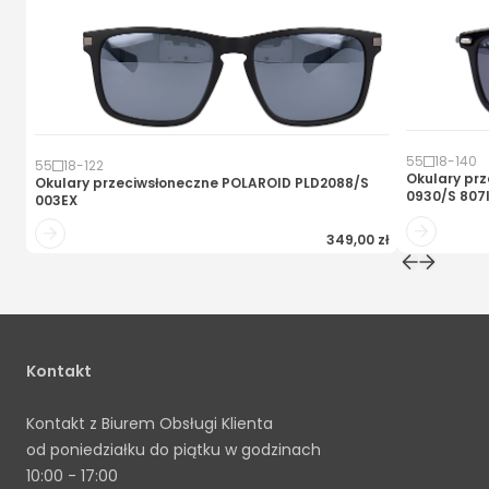
55
18
-
140
55
18
-
122
Okulary pr
Okulary przeciwsłoneczne
POLAROID PLD2088/S
0930/S 807
003EX
349,00 zł
Kontakt
Kontakt z Biurem Obsługi Klienta
od poniedziałku do piątku w godzinach
10:00 - 17:00