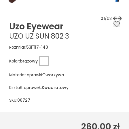
01
/
03
Uzo Eyewear
UZO UZ SUN 802 3
Rozmiar
:
53
17
-
140
Kolor
:
brązowy
Materiał oprawki
:
Tworzywo
Kształt oprawek
:
Kwadratowy
SKU:
06727
260,00 zł