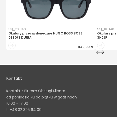
53
20
-
140
55
18
-
140
Okulary przeciwsłoneczne
HUGO BOSS BOSS
Okulary pr
0830/S DL5RA
3H2JP
1149,00 zł
Kontakt
Kontakt z Biurem Obsługi Klienta
od poniedziałku do piątku w godzinach
10:00 - 17:00
t.
+48 32 326 64 09