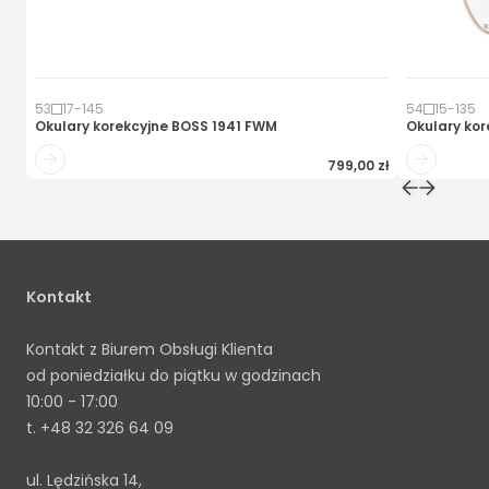
53
17
-
145
54
15
-
135
Okulary korekcyjne
BOSS 1941 FWM
Okulary kor
799,00 zł
Kontakt
Kontakt z Biurem Obsługi Klienta
od poniedziałku do piątku w godzinach
10:00 - 17:00
t.
+48 32 326 64 09
ul. Lędzińska 14,