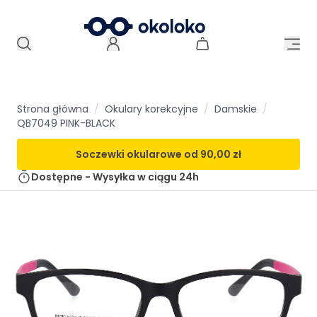
Strona główna
/
Okulary korekcyjne
/
Damskie
/
QB7049 PINK-BLACK
Soczewki okularowe od
90,00 zł
Dostępne - Wysyłka w ciągu
24h