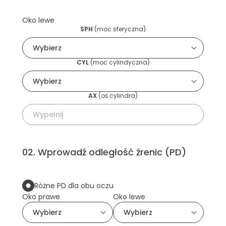
Oko lewe
SPH
(
moc sferyczna
)
CYL
(
moc cylindyczna
)
AX
(
oś cylindra
)
02
.
Wprowadź odległość źrenic (PD)
Różne PD dla obu oczu
Oko prawe
Oko lewe