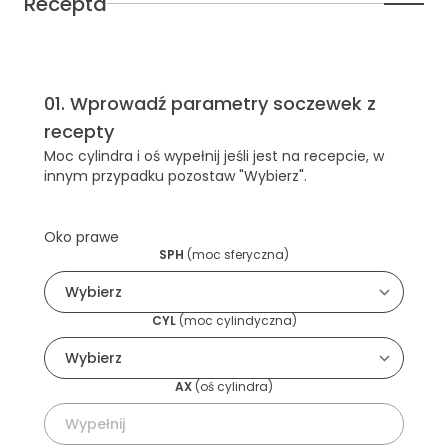
Recepta
01
.
Wprowadź parametry soczewek z
recepty
Moc cylindra i oś wypełnij jeśli jest na recepcie, w
innym przypadku pozostaw "Wybierz".
Oko prawe
SPH
(
moc sferyczna
)
CYL
(
moc cylindyczna
)
AX
(
oś cylindra
)