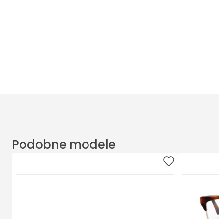
Masz pytania? Zadzwoń
Poniedziałek - Piątek od 10:00 do 17:00
t.
+48885020020
Podobne modele