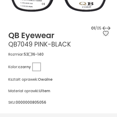
01
/
05
QB Eyewear
QB7049 PINK-BLACK
Rozmiar
:
53
16
-
140
Kolor
:
czarny
Kształt oprawek
:
Owalne
Materiał oprawki
:
Ultem
SKU:
0000000805056