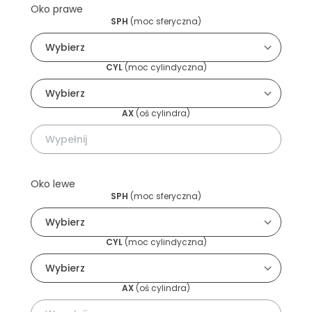
Oko prawe
SPH
(
moc sferyczna
)
CYL
(
moc cylindyczna
)
AX
(
oś cylindra
)
Oko lewe
SPH
(
moc sferyczna
)
CYL
(
moc cylindyczna
)
AX
(
oś cylindra
)