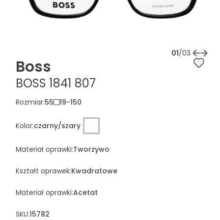
01
/
03
Boss
BOSS 1841 807
Rozmiar
:
55
19
-
150
Kolor
:
czarny/szary
Materiał oprawki
:
Tworzywo
Kształt oprawek
:
Kwadratowe
Materiał oprawki
:
Acetat
SKU:
15782