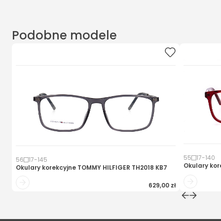
Podobne modele
55
17
-
140
56
17
-
145
Okulary kor
Okulary korekcyjne
TOMMY HILFIGER TH2018 KB7
629,00 zł