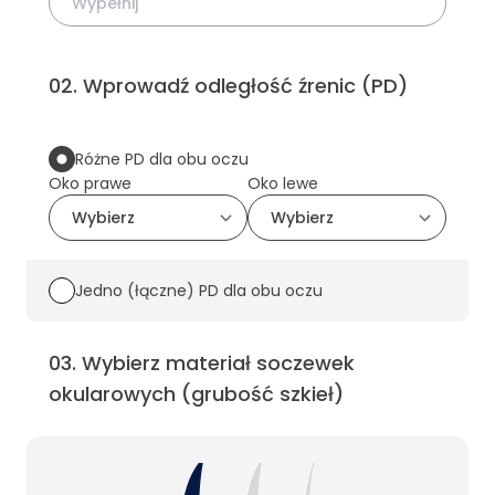
02
.
Wprowadź odległość źrenic (PD)
Różne PD dla obu oczu
Oko prawe
Oko lewe
Jedno (łączne) PD dla obu oczu
03
.
Wybierz materiał soczewek
okularowych (grubość szkieł)