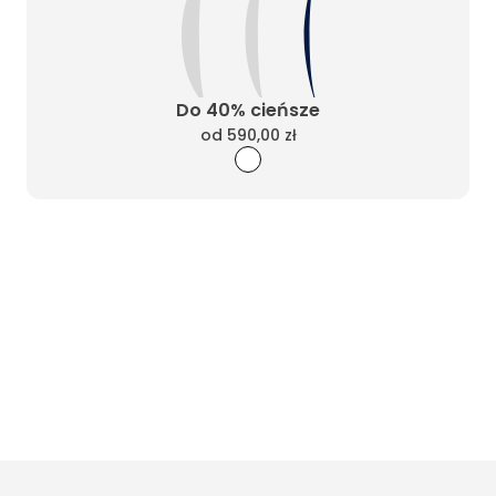
Do 40% cieńsze
od
590,00 zł
Wyczyść filtry
Masz pytania? Zadzwoń
Poniedziałek - Piątek od 10:00 do 17:00
t.
+48885020020