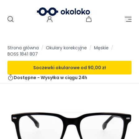
Strona główna
/
Okulary korekcyjne
/
Męskie
/
BOSS 1841 807
Soczewki okularowe od
90,00 zł
Dostępne - Wysyłka w ciągu
24h