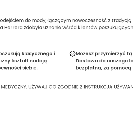
odejściem do mody, łączącym nowoczesność z tradycją. Je
lina Herrera zdobyła uznanie wśród klientów poszukujący
oszukują klasycznego i
Możesz przymierzyć tą
czny kształt nadają
Dostawa do naszego la
pewności siebie.
bezpłatna, za pomocą
 MEDYCZNY. UŻYWAJ GO ZGODNIE Z INSTRUKCJĄ UŻYWANIA