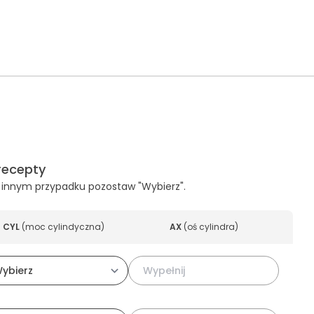
recepty
, w innym przypadku pozostaw "Wybierz".
CYL
(
moc cylindyczna
)
AX
(
oś cylindra
)