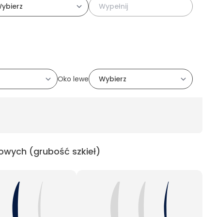
Oko lewe
owych (grubość szkieł)