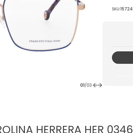
SKU:
15724
01
/
03
OLINA HERRERA HER 0346