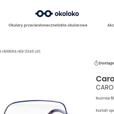
Okulary przeciwsłoneczne
Szkła okularowe
Akc
 HERRERA HER 0346 LKS
Dostępn
Caro
CAROL
Rozmiar
:
5
Kształt o