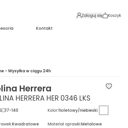
Zaloguj się
Koszyk
esoria
Kontakt
e - Wysyłka w ciągu
24h
lina Herrera
INA HERRERA HER 0346 LKS
5
17
-
140
Kolor
:
fioletowy/niebieski
prawek
:
Kwadratowe
Materiał oprawki
:
Metalowe