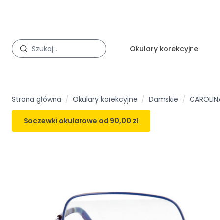
Okulary korekcyjne
Strona główna
/
Okulary korekcyjne
/
Damskie
/
CAROLINA
Soczewki okularowe od
90,00 zł