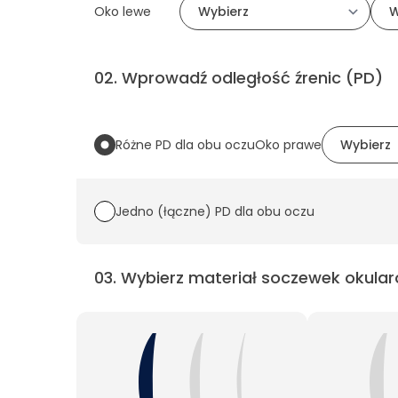
Oko lewe
02
.
Wprowadź odległość źrenic (PD)
Różne PD dla obu oczu
Oko prawe
Jedno (łączne) PD dla obu oczu
03
.
Wybierz materiał soczewek okular