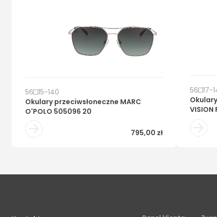
56
17
-
1
56
15
-
140
Okular
Okulary przeciwsłoneczne
MARC
VISION
O'POLO 505096 20
795,00 zł