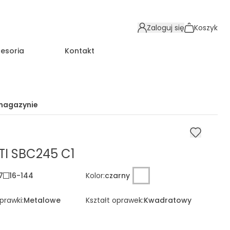
Zaloguj się
Koszyk
esoria
Kontakt
magazynie
TI SBC245 C1
7
16
-
144
Kolor
:
czarny
oprawki
:
Metalowe
Kształt oprawek
:
Kwadratowy