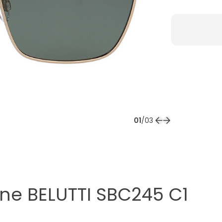
01
/
03
zne
BELUTTI SBC245 C1