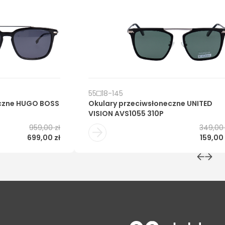
55
18
-
145
czne
HUGO BOSS
Okulary przeciwsłoneczne
UNITED
VISION AVS1055 310P
959,00 zł
349,00 
699,00 zł
159,00 