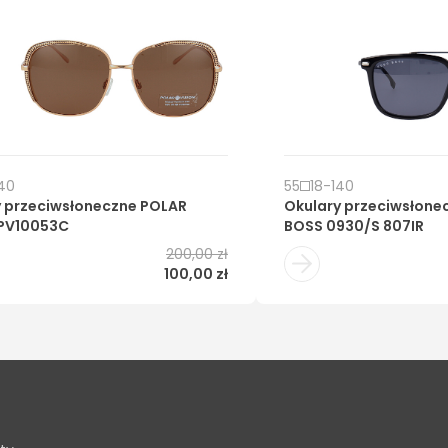
40
55
18
-
140
y przeciwsłoneczne
POLAR
Okulary przeciwsłone
 PV10053C
BOSS 0930/S 807IR
200,00 zł
100,00 zł