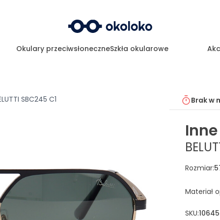
Okulary przeciwsłoneczne
Szkła okularowe
Akc
ELUTTI SBC245 C1
Brak w 
Inne
BELUT
Rozmiar
:
5
Materiał 
SKU:
10645