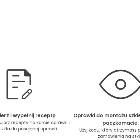
erz i wypełnij receptę
Oprawki do montażu szki
larz recepty na karcie oprawki i
paczkomacie.
zkła do pasującej oprawki
Użyj kodu, który otrzymasz 
zamówienia na szkł