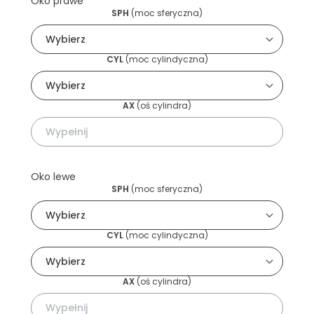
Oko prawe
SPH
(
moc sferyczna
)
CYL
(
moc cylindyczna
)
AX
(
oś cylindra
)
Oko lewe
SPH
(
moc sferyczna
)
CYL
(
moc cylindyczna
)
AX
(
oś cylindra
)