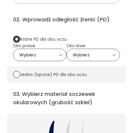
02
.
Wprowadź odległość źrenic (PD)
Różne PD dla obu oczu
Oko prawe
Oko lewe
Jedno (łączne) PD dla obu oczu
03
.
Wybierz materiał soczewek
okularowych (grubość szkieł)