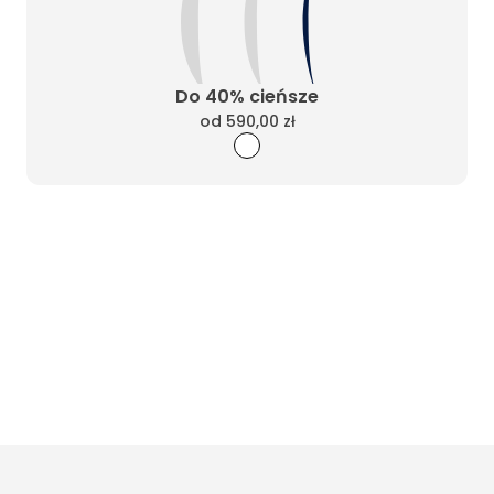
Do 40% cieńsze
od
590,00 zł
Wyczyść filtry
Masz pytania? Zadzwoń
Poniedziałek - Piątek od 10:00 do 17:00
t.
+48885020020