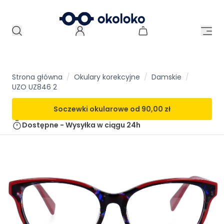
Strona główna
/
Okulary korekcyjne
/
Damskie
/
UZO UZ846 2
Soczewki okularowe od
90,00 zł
Dostępne - Wysyłka w ciągu
24h