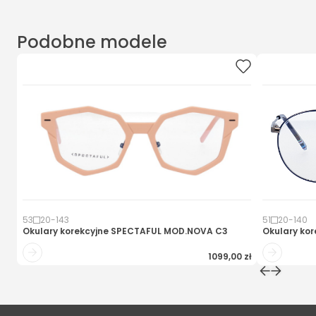
Podobne modele
53
20
-
143
51
20
-
140
Okulary korekcyjne
SPECTAFUL MOD.NOVA C3
Okulary kor
1099,00 zł