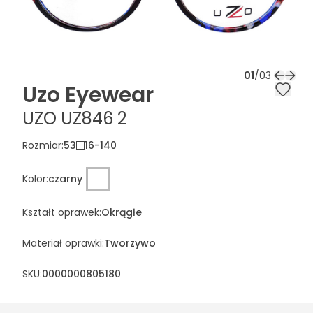
01
/
03
Uzo Eyewear
UZO UZ846 2
Rozmiar
:
53
16
-
140
Kolor
:
czarny
Kształt oprawek
:
Okrągłe
Materiał oprawki
:
Tworzywo
SKU:
0000000805180