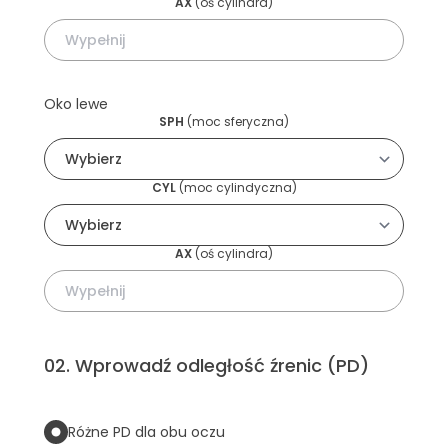
AX
(
oś cylindra
)
Oko lewe
SPH
(
moc sferyczna
)
CYL
(
moc cylindyczna
)
AX
(
oś cylindra
)
02
.
Wprowadź odległość źrenic (PD)
Różne PD dla obu oczu