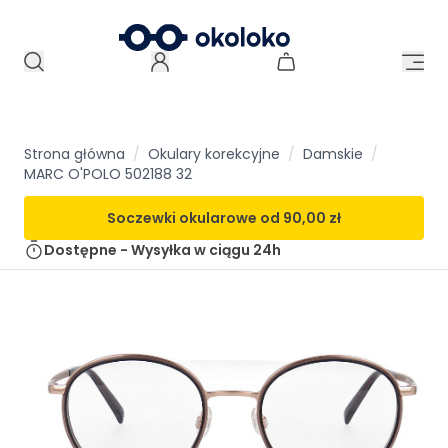
Strona główna
/
Okulary korekcyjne
/
Damskie
/
MARC O'POLO 502188 32
Soczewki okularowe od
90,00 zł
Dostępne - Wysyłka w ciągu
24h