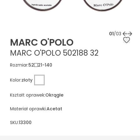
01
/
03
MARC O'POLO
MARC O'POLO 502188 32
Rozmiar
:
52
21
-
140
Kolor
:
złoty
Kształt oprawek
:
Okrągłe
Materiał oprawki
:
Acetat
SKU:
13300