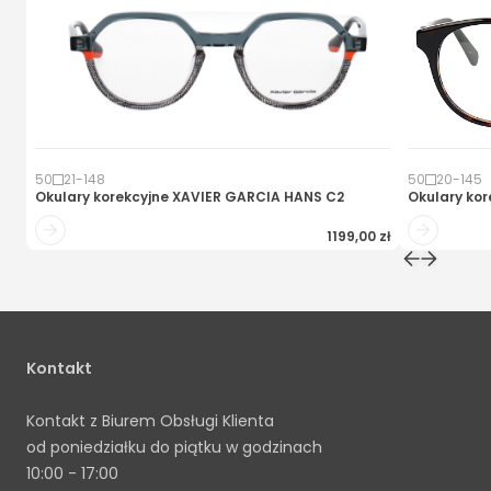
50
21
-
148
50
20
-
145
Okulary korekcyjne
XAVIER GARCIA HANS C2
Okulary kor
1199,00 zł
Kontakt
Kontakt z Biurem Obsługi Klienta
od poniedziałku do piątku w godzinach
10:00 - 17:00