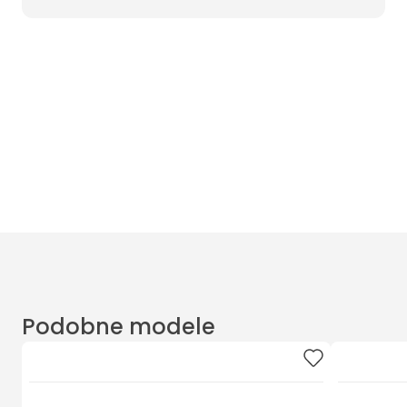
Wyczyść filtry
Masz pytania? Zadzwoń
Poniedziałek - Piątek od 10:00 do 17:00
t.
+48885020020
Podobne modele