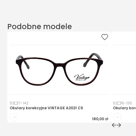
Podobne modele
53
17
-
142
52
16
-
135
Okulary korekcyjne
VINTAGE A2021 C5
Okulary kor
180,00 zł