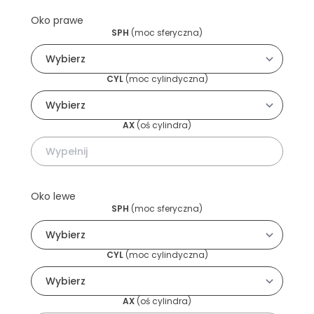
Oko prawe
SPH
(
moc sferyczna
)
CYL
(
moc cylindyczna
)
AX
(
oś cylindra
)
Oko lewe
SPH
(
moc sferyczna
)
CYL
(
moc cylindyczna
)
AX
(
oś cylindra
)