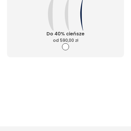
Do 40% cieńsze
od
590,00 zł
Wyczyść filtry
Masz pytania? Zadzwoń
Poniedziałek - Piątek od 10:00 do 17:00
t.
+48885020020