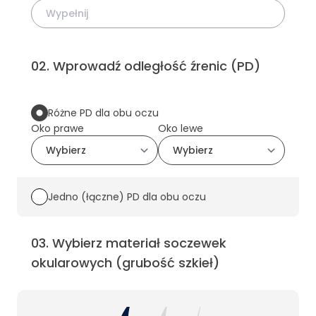
02
.
Wprowadź odległość źrenic (PD)
Różne PD dla obu oczu
Oko prawe
Oko lewe
Jedno (łączne) PD dla obu oczu
03
.
Wybierz materiał soczewek
okularowych (grubość szkieł)