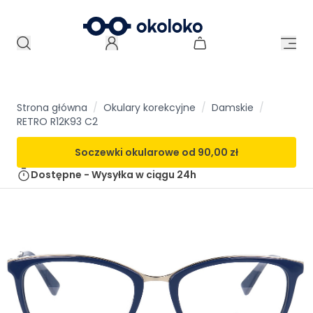
Strona główna
/
Okulary korekcyjne
/
Damskie
/
RETRO R12K93 C2
Soczewki okularowe od
90,00 zł
Dostępne - Wysyłka w ciągu
24h