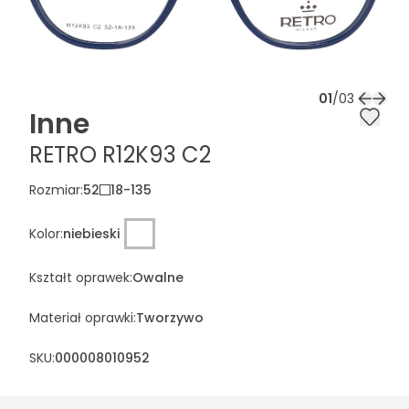
01
/
03
Inne
RETRO R12K93 C2
Rozmiar
:
52
18
-
135
Kolor
:
niebieski
Kształt oprawek
:
Owalne
Materiał oprawki
:
Tworzywo
SKU:
000008010952