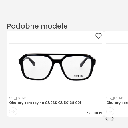
Podobne modele
55
16
-
145
55
17
-
145
Okulary korekcyjne
GUESS GU50138 001
Okulary kor
729,00 zł