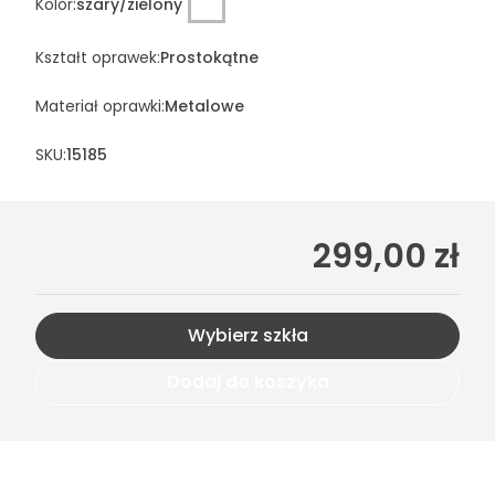
Kolor
:
szary/zielony
Kształt oprawek
:
Prostokątne
Materiał oprawki
:
Metalowe
SKU:
15185
299,00 zł
Wybierz szkła
Dodaj do koszyka