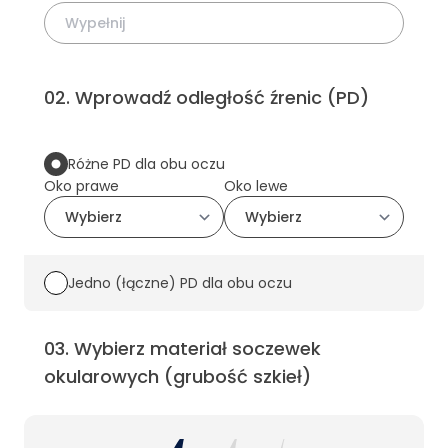
02
.
Wprowadź odległość źrenic (PD)
Różne PD dla obu oczu
Oko prawe
Oko lewe
Jedno (łączne) PD dla obu oczu
03
.
Wybierz materiał soczewek
okularowych (grubość szkieł)