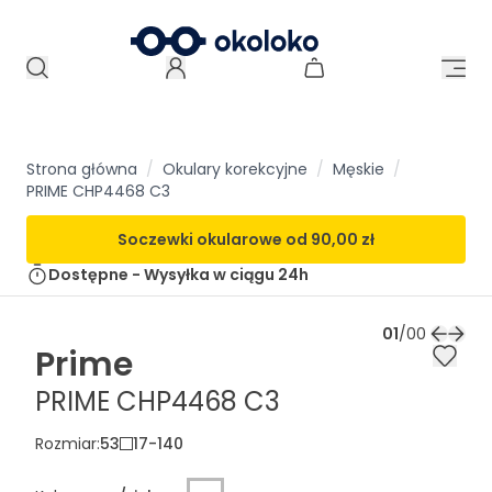
Strona główna
/
Okulary korekcyjne
/
Męskie
/
PRIME CHP4468 C3
Soczewki okularowe od
90,00 zł
Dostępne - Wysyłka w ciągu
24h
01
/
00
Prime
PRIME CHP4468 C3
Rozmiar
:
53
17
-
140