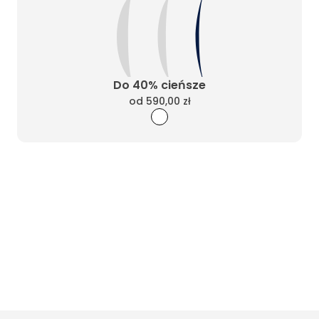
Do 40% cieńsze
od
590,00 zł
Wyczyść filtry
Masz pytania? Zadzwoń
Poniedziałek - Piątek od 10:00 do 17:00
t.
+48885020020