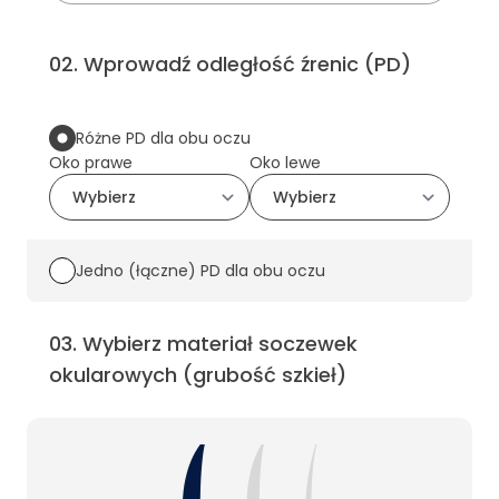
02
.
Wprowadź odległość źrenic (PD)
Różne PD dla obu oczu
Oko prawe
Oko lewe
Jedno (łączne) PD dla obu oczu
03
.
Wybierz materiał soczewek
okularowych (grubość szkieł)