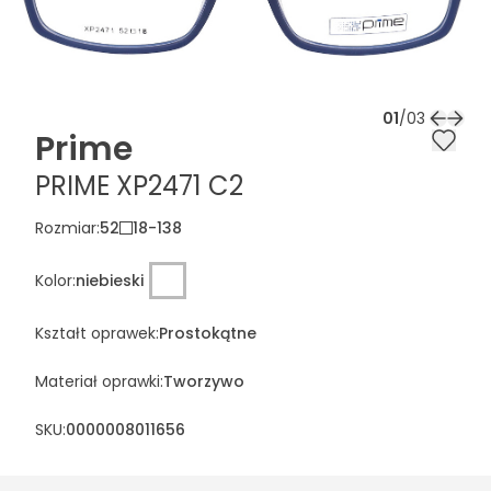
01
/
03
Prime
PRIME XP2471 C2
Rozmiar
:
52
18
-
138
Kolor
:
niebieski
Kształt oprawek
:
Prostokątne
Materiał oprawki
:
Tworzywo
SKU:
0000008011656