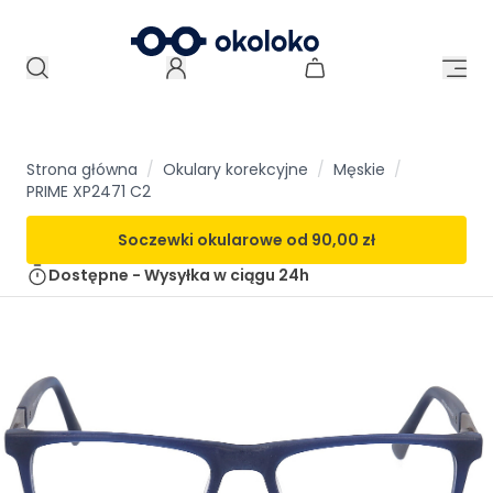
Strona główna
/
Okulary korekcyjne
/
Męskie
/
PRIME XP2471 C2
Soczewki okularowe od
90,00 zł
Dostępne - Wysyłka w ciągu
24h