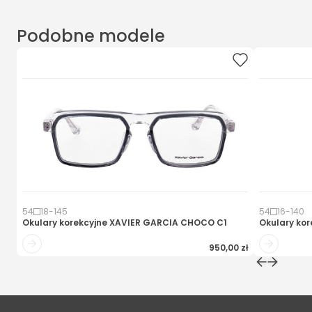
Podobne modele
54
18
-
145
54
16
-
140
Okulary korekcyjne
XAVIER GARCIA CHOCO C1
Okulary kor
950,00 zł