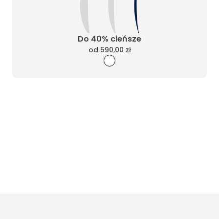
Do 40% cieńsze
od
590,00 zł
Wyczyść filtry
Masz pytania? Zadzwoń
Poniedziałek - Piątek od 10:00 do 17:00
t.
+48885020020