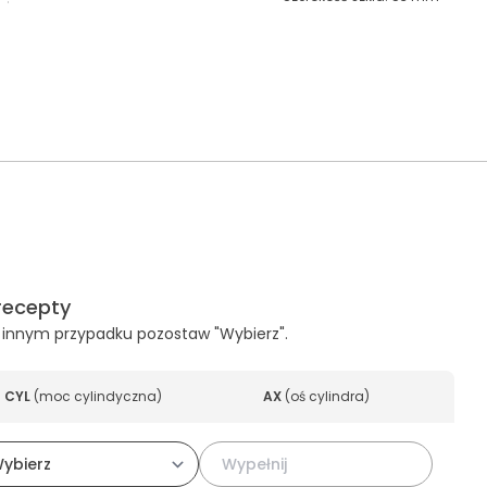
recepty
, w innym przypadku pozostaw "Wybierz".
CYL
(
moc cylindyczna
)
AX
(
oś cylindra
)