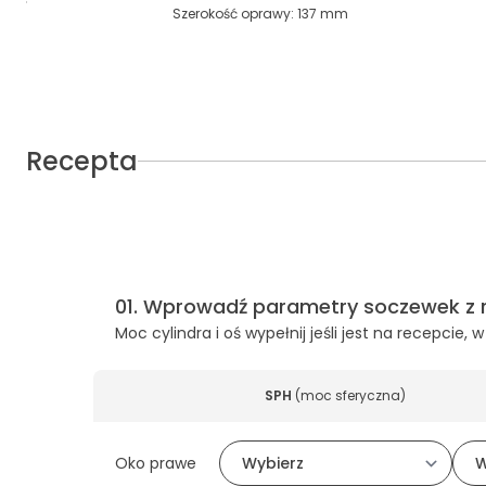
Szerokość oprawy
:
137
mm
Recepta
01
.
Wprowadź parametry soczewek z 
Moc cylindra i oś wypełnij jeśli jest na recepcie
SPH
(
moc sferyczna
)
Oko prawe