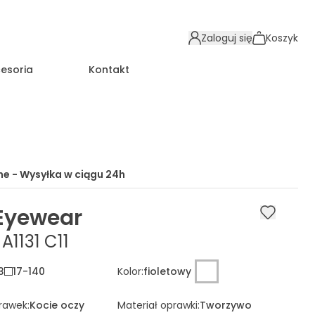
Zaloguj się
Koszyk
esoria
Kontakt
e - Wysyłka w ciągu
24h
Eyewear
A1131 C11
3
17
-
140
Kolor
:
fioletowy
prawek
:
Kocie oczy
Materiał oprawki
:
Tworzywo