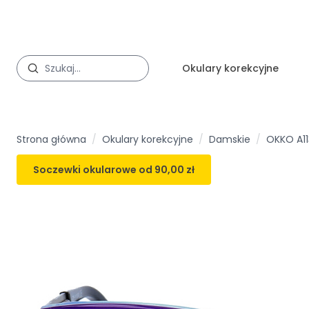
Okulary korekcyjne
Strona główna
/
Okulary korekcyjne
/
Damskie
/
OKKO A113
Soczewki okularowe od
90,00 zł