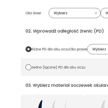
Oko lewe
02
.
Wprowadź odległość źrenic (PD)
Różne PD dla obu oczu
Oko prawe
Jedno (łączne) PD dla obu oczu
03
.
Wybierz materiał soczewek okular