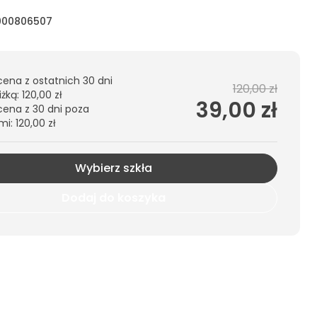
000806507
cena z ostatnich 30 dni
120,00 zł
iżką
:
120,00 zł
39,00 zł
cena z 30 dni poza
mi
:
120,00 zł
Wybierz szkła
Dodaj do koszyka