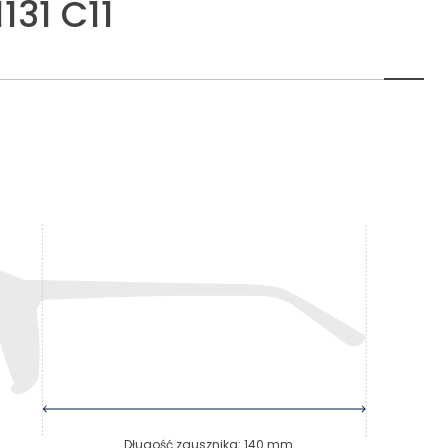
131 C11
Długość zausznika
:
140
mm