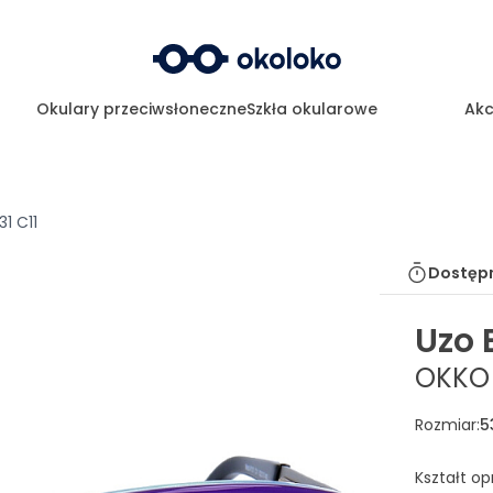
Okulary przeciwsłoneczne
Szkła okularowe
Akc
1 C11
Dostępn
Uzo 
OKKO 
Rozmiar
:
5
Kształt o