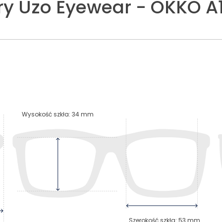
ry
Uzo Eyewear
-
OKKO A1
Wysokość szkła
:
34
mm
Szerokość szkła
:
53
mm