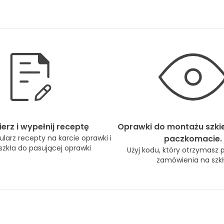
erz i wypełnij receptę
Oprawki do montażu szki
larz recepty na karcie oprawki i
paczkomacie.
zkła do pasującej oprawki
Użyj kodu, który otrzymasz 
zamówienia na szkł