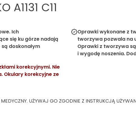
O A1131 C11
owe. Ich
Oprawki wykonane z tw
ące się ku górze nadają
tworzywa pozwala na u
że są doskonałym
Oprawki z tworzywa są
i wygodę noszenia. Dod
kłami korekcyjnymi. Nie
 Okulary korekcyjne ze
 MEDYCZNY. UŻYWAJ GO ZGODNIE Z INSTRUKCJĄ UŻYWANIA