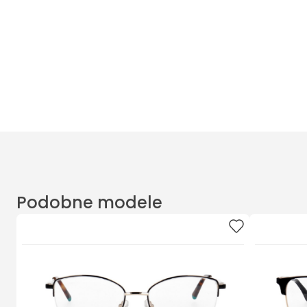
Masz pytania? Zadzwoń
Poniedziałek - Piątek od 10:00 do 17:00
t.
+48885020020
Podobne modele