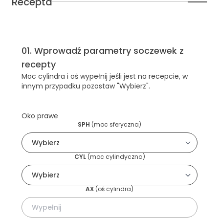
Recepta
01
.
Wprowadź parametry soczewek z
recepty
Moc cylindra i oś wypełnij jeśli jest na recepcie, w
innym przypadku pozostaw "Wybierz".
Oko prawe
SPH
(
moc sferyczna
)
CYL
(
moc cylindyczna
)
AX
(
oś cylindra
)