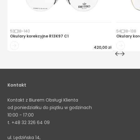
53
18
-
140
54
18
-
138
Okulary korekcyjne
R13K97 C1
Okulary kor
420,00 zł
Kontakt
Kontakt z Biurem Obsługi Klienta
od poniedziałku do piątku w godzinach
10:00 - 17:00
t.
+48 32 326 64 09
ul. Lędzińska 14,