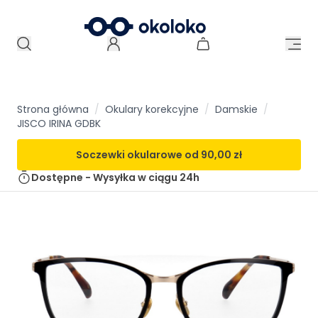
Strona główna
/
Okulary korekcyjne
/
Damskie
/
JISCO IRINA GDBK
Soczewki okularowe od
90,00 zł
Dostępne - Wysyłka w ciągu
24h