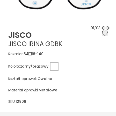
01
/
03
JISCO
JISCO IRINA GDBK
Rozmiar
:
54
18
-
140
Kolor
:
czarny/brązowy
Kształt oprawek
:
Owalne
Materiał oprawki
:
Metalowe
SKU:
12906