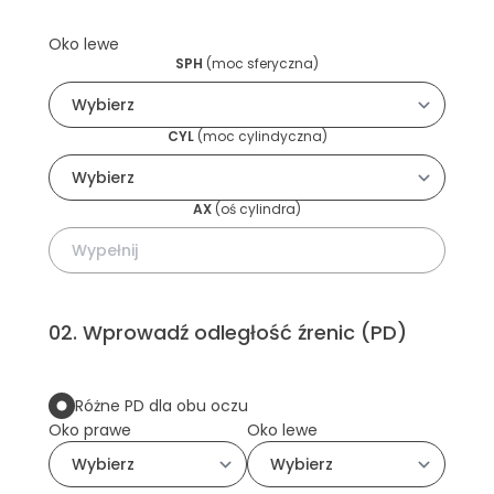
Oko lewe
SPH
(
moc sferyczna
)
CYL
(
moc cylindyczna
)
AX
(
oś cylindra
)
02
.
Wprowadź odległość źrenic (PD)
Różne PD dla obu oczu
Oko prawe
Oko lewe