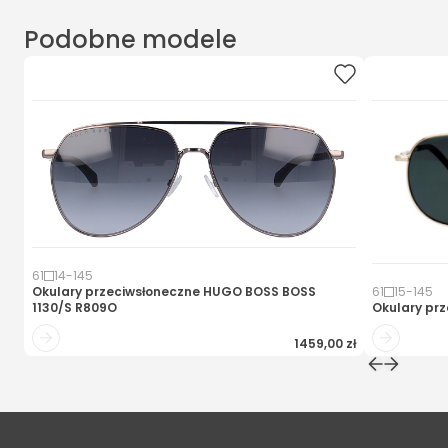
Podobne modele
61
14
-
145
Okulary przeciwsłoneczne
HUGO BOSS BOSS
61
15
-
145
1130/S R809O
Okulary pr
1459,00 zł