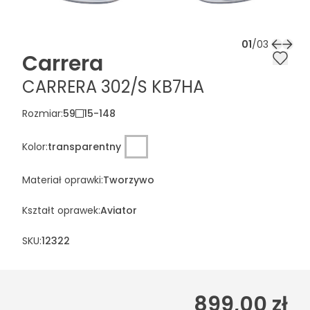
01
/
03
Carrera
CARRERA 302/S KB7HA
Rozmiar
:
59
15
-
148
Kolor
:
transparentny
Materiał oprawki
:
Tworzywo
Kształt oprawek
:
Aviator
SKU:
12322
899,00 zł