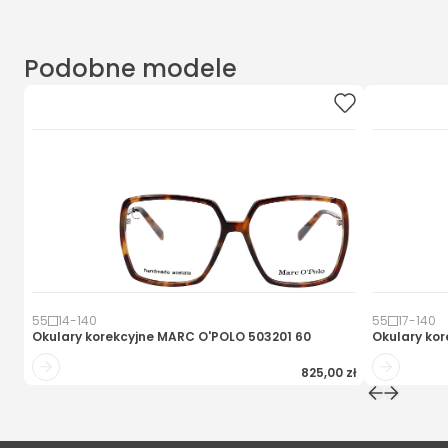
Podobne modele
55
14
-
140
55
17
-
140
Okulary korekcyjne
MARC O'POLO 503201 60
Okulary kor
825,00 zł