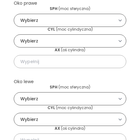
Oko prawe
SPH
(
moc sferyczna
)
CYL
(
moc cylindyczna
)
AX
(
oś cylindra
)
Oko lewe
SPH
(
moc sferyczna
)
CYL
(
moc cylindyczna
)
AX
(
oś cylindra
)