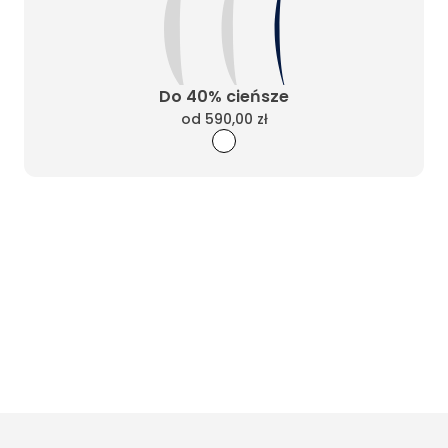
Do 40% cieńsze
od
590,00 zł
Wyczyść filtry
Masz pytania? Zadzwoń
Poniedziałek - Piątek od 10:00 do 17:00
t.
+48885020020