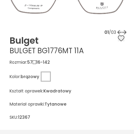
01
/
03
Bulget
BULGET BG1776MT 11A
Rozmiar
:
57
16
-
142
Kolor
:
brązowy
Kształt oprawek
:
Kwadratowy
Materiał oprawki
:
Tytanowe
SKU:
12367