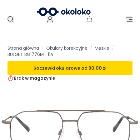
Strona główna
/
Okulary korekcyjne
/
Męskie
/
BULGET BG1776MT 11A
Soczewki okularowe od
90,00 zł
Brak w magazynie