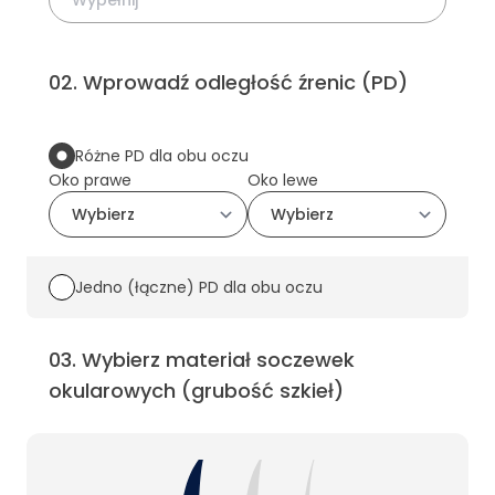
02
.
Wprowadź odległość źrenic (PD)
Różne PD dla obu oczu
Oko prawe
Oko lewe
Jedno (łączne) PD dla obu oczu
03
.
Wybierz materiał soczewek
okularowych (grubość szkieł)