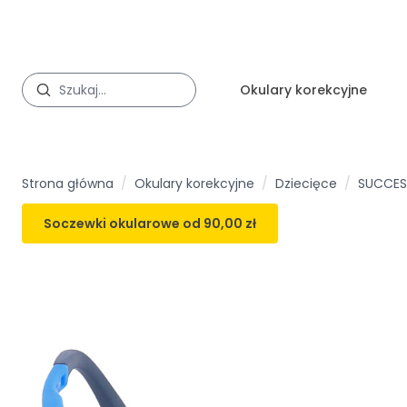
Okulary korekcyjne
Strona główna
/
Okulary korekcyjne
/
Dziecięce
/
SUCCES
Soczewki okularowe od
90,00 zł