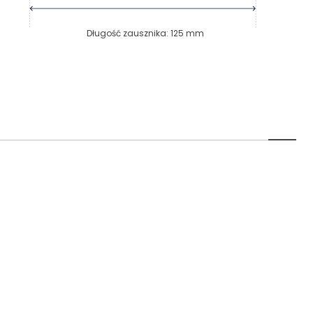
Długość zausznika
:
125
mm
Masz pytania? Zadzwoń
Poniedziałek - Piątek od 10:00 do 17:00
t.
+48885020020