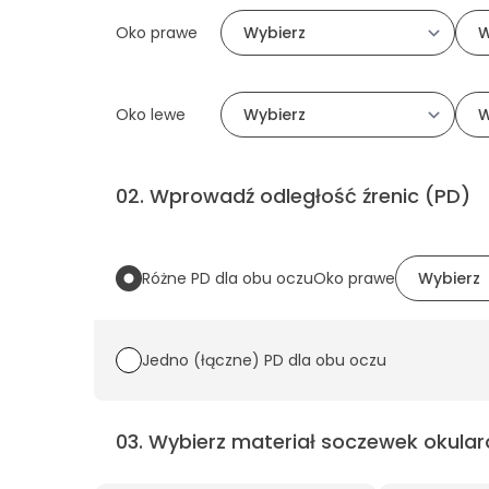
Oko prawe
Oko lewe
02
.
Wprowadź odległość źrenic (PD)
Różne PD dla obu oczu
Oko prawe
Jedno (łączne) PD dla obu oczu
03
.
Wybierz materiał soczewek okular