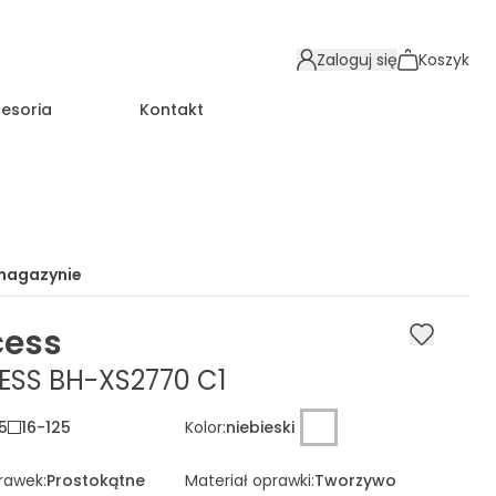
Zaloguj się
Koszyk
esoria
Kontakt
magazynie
cess
SS BH-XS2770 C1
5
16
-
125
Kolor
:
niebieski
prawek
:
Prostokątne
Materiał oprawki
:
Tworzywo