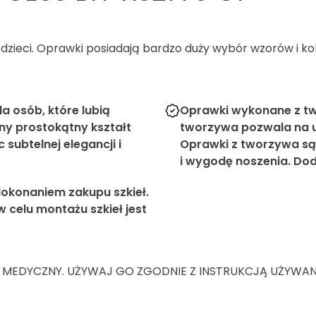
dzieci. Oprawki posiadają bardzo duży wybór wzorów i ko
a osób, które lubią
Oprawki wykonane z tw
ony prostokątny kształt
tworzywa pozwala na u
subtelnej elegancji i
Oprawki z tworzywa są
i wygodę noszenia. Dod
okonaniem zakupu szkieł.
celu montażu szkieł jest
 MEDYCZNY. UŻYWAJ GO ZGODNIE Z INSTRUKCJĄ UŻYWANIA