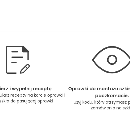
erz i wypełnij receptę
Oprawki do montażu szki
larz recepty na karcie oprawki i
paczkomacie.
zkła do pasującej oprawki
Użyj kodu, który otrzymasz 
zamówienia na szkł