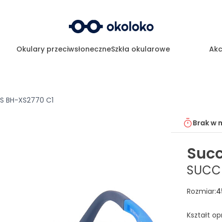
Okulary przeciwsłoneczne
Szkła okularowe
Akc
S BH-XS2770 C1
Brak w 
Suc
SUCCE
Rozmiar
:
4
Kształt o