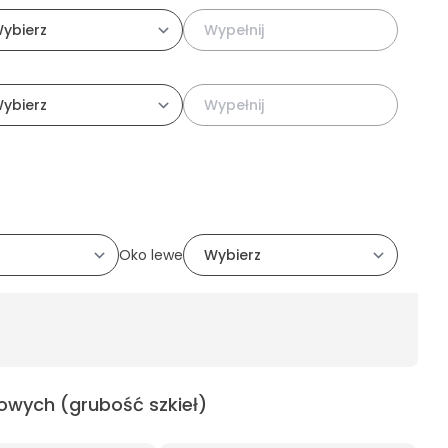
Oko lewe
owych (grubość szkieł)