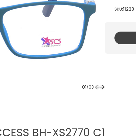
SKU:
11223
01
/
03
CESS BH-XS2770 C1