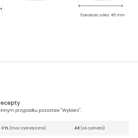
Szerokość szkła
:
45
mm
recepty
, w innym przypadku pozostaw "Wybierz".
CYL
(
moc cylindyczna
)
AX
(
oś cylindra
)