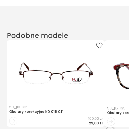
Podobne modele
50
18
-
135
50
15
-
135
Okulary korekcyjne
KD 015 C11
Okulary kor
100,00 zł
29,00 zł