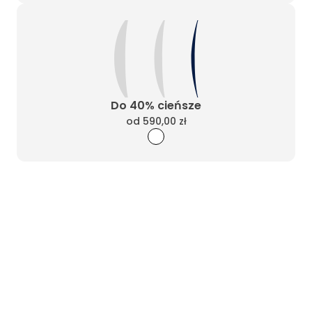
Do 40% cieńsze
od
590,00 zł
Wyczyść filtry
Masz pytania? Zadzwoń
Poniedziałek - Piątek od 10:00 do 17:00
t.
+48885020020