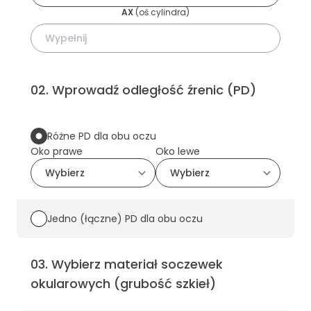
AX
(
oś cylindra
)
02
.
Wprowadź odległość źrenic (PD)
Różne PD dla obu oczu
Oko prawe
Oko lewe
Jedno (łączne) PD dla obu oczu
03
.
Wybierz materiał soczewek
okularowych (grubość szkieł)