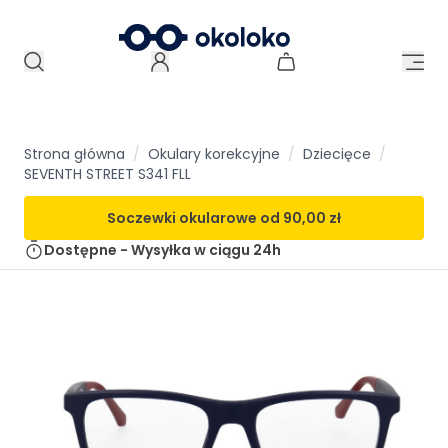
Strona główna
/
Okulary korekcyjne
/
Dziecięce
/
SEVENTH STREET S341 FLL
Soczewki okularowe od
90,00 zł
Dostępne - Wysyłka w ciągu
24h