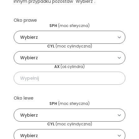
innym przypadku pozostaw "Wybierz".
Oko prawe
SPH
(
moc sferyczna
)
CYL
(
moc cylindyczna
)
AX
(
oś cylindra
)
Oko lewe
SPH
(
moc sferyczna
)
CYL
(
moc cylindyczna
)