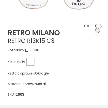
01
/
03
RETRO MILANO
RETRO R13K15 C3
Rozmiar
:
51
19
-
140
Kolor
:
złoty
Kształt oprawek
:
Okrągłe
Materiał oprawki
:
Metal
SKU:
12603