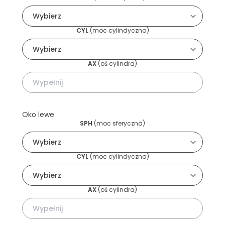
CYL
(
moc cylindyczna
)
AX
(
oś cylindra
)
Oko lewe
SPH
(
moc sferyczna
)
CYL
(
moc cylindyczna
)
AX
(
oś cylindra
)