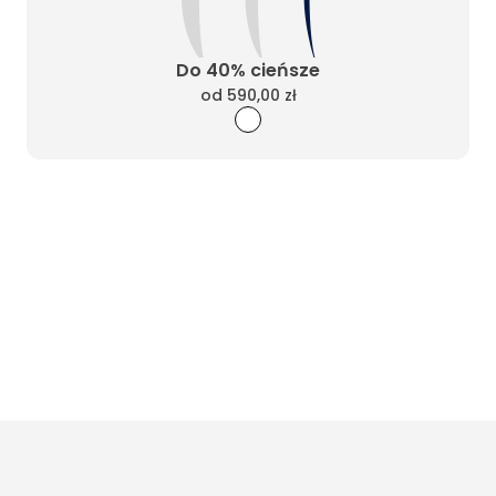
Do 40% cieńsze
od
590,00 zł
Wyczyść filtry
Masz pytania? Zadzwoń
Poniedziałek - Piątek od 10:00 do 17:00
t.
+48885020020