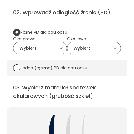
02
.
Wprowadź odległość źrenic (PD)
Różne PD dla obu oczu
Oko prawe
Oko lewe
Jedno (łączne) PD dla obu oczu
03
.
Wybierz materiał soczewek
okularowych (grubość szkieł)