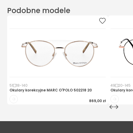
Podobne modele
51
18
-
140
49
20
-
145
Okulary korekcyjne
MARC O'POLO 502218 20
Okulary kor
869,00 zł