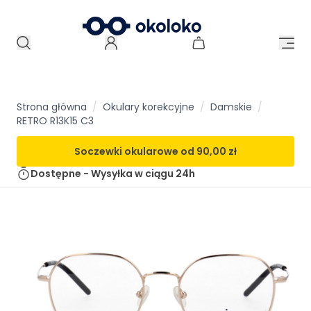
Strona główna
/
Okulary korekcyjne
/
Damskie
/
RETRO R13K15 C3
Soczewki okularowe od
90,00 zł
Dostępne - Wysyłka w ciągu
24h