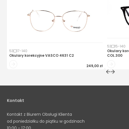
53
15
-
140
53
17
-
140
Okulary kor
Okulary korekcyjne
VASCO 4631 C2
COL.300
249,00 zł
Kontakt
Kontakt z Biurem Obsługi Klienta
od poniedziałku do piątku w godzinach
10:00 - 17:00