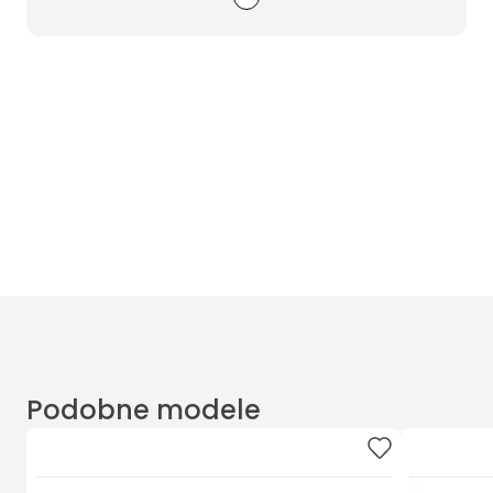
Wyczyść filtry
Masz pytania? Zadzwoń
Poniedziałek - Piątek od 10:00 do 17:00
t.
+48885020020
Podobne modele