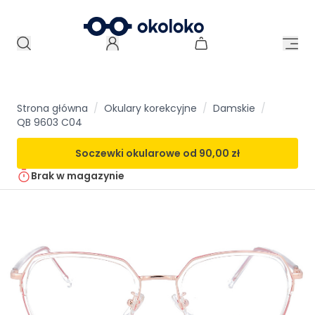
Strona główna
/
Okulary korekcyjne
/
Damskie
/
QB 9603 C04
Soczewki okularowe od
90,00 zł
Brak w magazynie