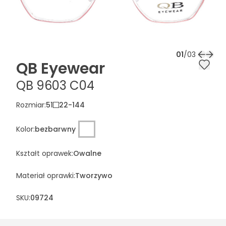
01
/
03
QB Eyewear
QB 9603 C04
Rozmiar
:
51
22
-
144
Kolor
:
bezbarwny
Kształt oprawek
:
Owalne
Materiał oprawki
:
Tworzywo
SKU:
09724