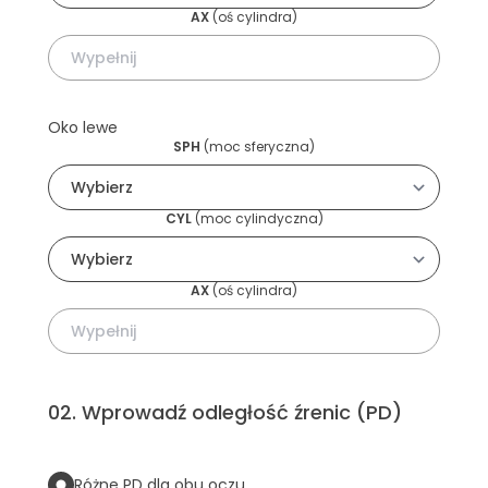
AX
(
oś cylindra
)
Oko lewe
SPH
(
moc sferyczna
)
CYL
(
moc cylindyczna
)
AX
(
oś cylindra
)
02
.
Wprowadź odległość źrenic (PD)
Różne PD dla obu oczu