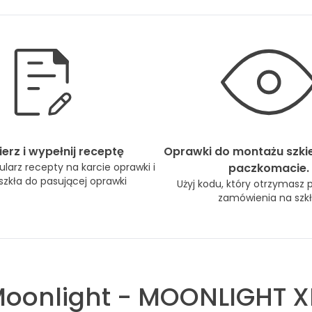
erz i wypełnij receptę
Oprawki do montażu szki
larz recepty na karcie oprawki i
paczkomacie.
zkła do pasującej oprawki
Użyj kodu, który otrzymasz 
zamówienia na szkł
oonlight
-
MOONLIGHT X