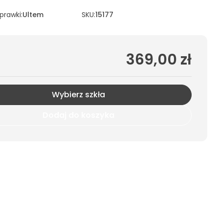
oprawki
:
Ultem
SKU:
15177
369,00 zł
Wybierz szkła
Dodaj do koszyka