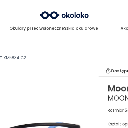
Okulary przeciwsłoneczne
Szkła okularowe
Akc
T XM5834 C2
Dostępn
Moon
MOON
Rozmiar
:
5
Kształt o