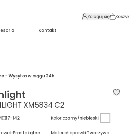
Zaloguj się
Koszyk
esoria
Kontakt
e - Wysyłka w ciągu
24h
light
LIGHT XM5834 C2
4
17
-
142
Kolor
:
czarny/niebieski
prawek
:
Prostokątne
Materiał oprawki
:
Tworzywo