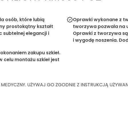
a osób, które lubią
Oprawki wykonane z tw
ony prostokątny kształt
tworzywa pozwala na u
subtelnej elegancji i
Oprawki z tworzywa są
i wygodę noszenia. Dod
okonaniem zakupu szkieł.
celu montażu szkieł jest
 MEDYCZNY. UŻYWAJ GO ZGODNIE Z INSTRUKCJĄ UŻYWANIA