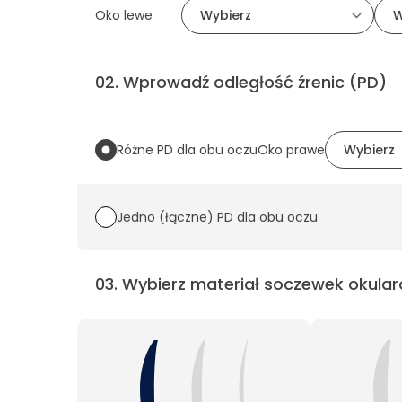
Oko lewe
02
.
Wprowadź odległość źrenic (PD)
Różne PD dla obu oczu
Oko prawe
Jedno (łączne) PD dla obu oczu
03
.
Wybierz materiał soczewek okular