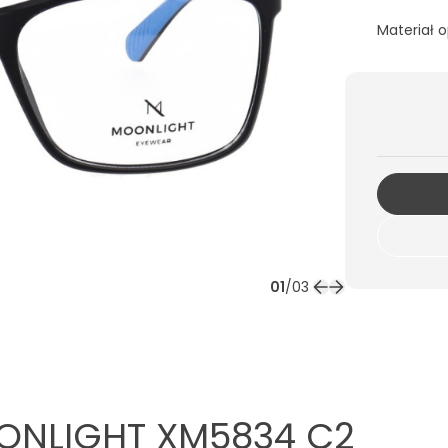
Materiał 
01
/
03
NLIGHT XM5834 C2