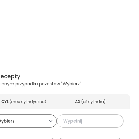
recepty
, w innym przypadku pozostaw "Wybierz".
CYL
(
moc cylindyczna
)
AX
(
oś cylindra
)