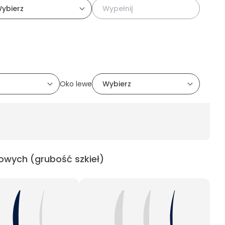
Oko lewe
owych (grubość szkieł)