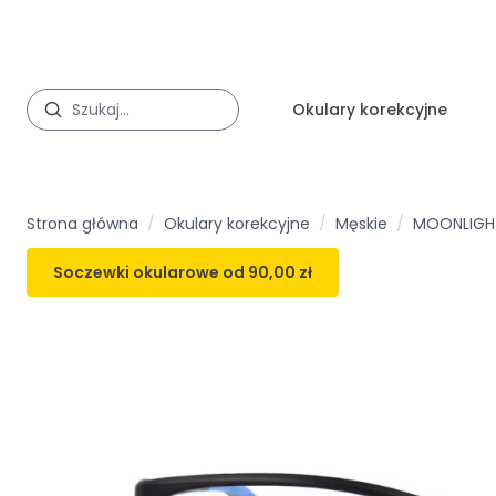
Okulary korekcyjne
Strona główna
/
Okulary korekcyjne
/
Męskie
/
MOONLIGH
Soczewki okularowe od
90,00 zł