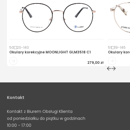
50
20
-
140
51
19
-
145
Okulary korekcyjne
MOONLIGHT GLM3518 C1
Okulary kor
279,00 zł
Kontakt
Kontakt z Biurem Obsługi Klienta
od poniedziałku do piątku w godzinach
10:00 - 17:00