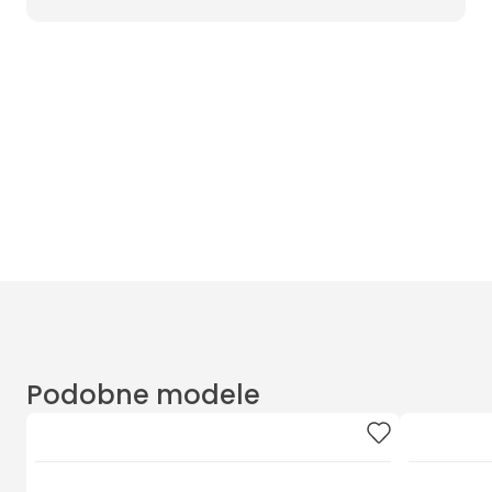
Wyczyść filtry
Masz pytania? Zadzwoń
Poniedziałek - Piątek od 10:00 do 17:00
t.
+48885020020
Podobne modele