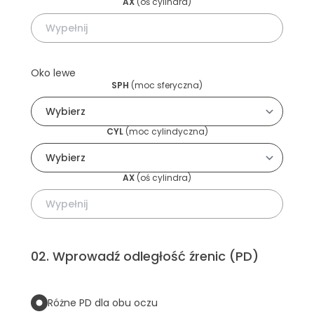
AX
(
oś cylindra
)
Oko lewe
SPH
(
moc sferyczna
)
CYL
(
moc cylindyczna
)
AX
(
oś cylindra
)
02
.
Wprowadź odległość źrenic (PD)
Różne PD dla obu oczu