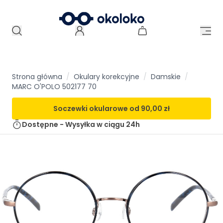
Strona główna
/
Okulary korekcyjne
/
Damskie
/
MARC O'POLO 502177 70
Soczewki okularowe od
90,00 zł
Dostępne - Wysyłka w ciągu
24h