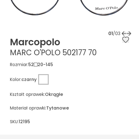
01
/
03
Marcopolo
MARC O'POLO 502177 70
Rozmiar
:
52
20
-
145
Kolor
:
czarny
Kształt oprawek
:
Okrągłe
Materiał oprawki
:
Tytanowe
SKU:
12195