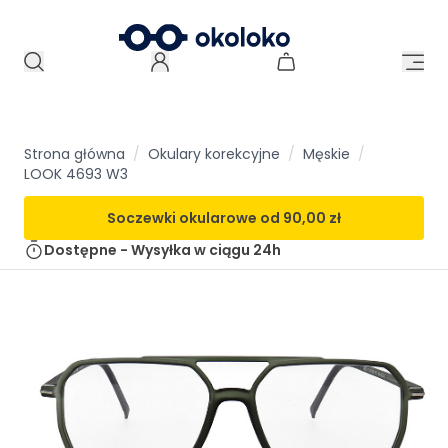
Strona główna
/
Okulary korekcyjne
/
Męskie
/
LOOK 4693 W3
Soczewki okularowe od
90,00 zł
Dostępne - Wysyłka w ciągu
24h