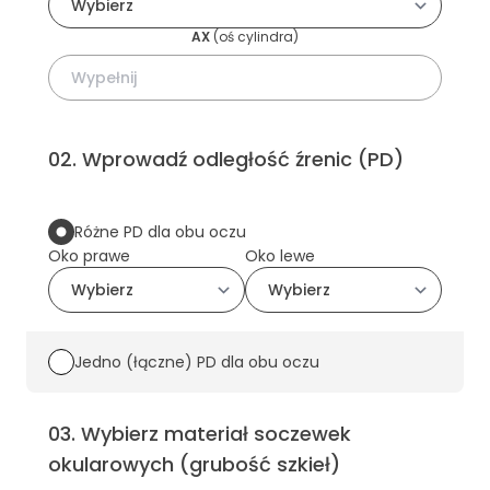
AX
(
oś cylindra
)
02
.
Wprowadź odległość źrenic (PD)
Różne PD dla obu oczu
Oko prawe
Oko lewe
Jedno (łączne) PD dla obu oczu
03
.
Wybierz materiał soczewek
okularowych (grubość szkieł)