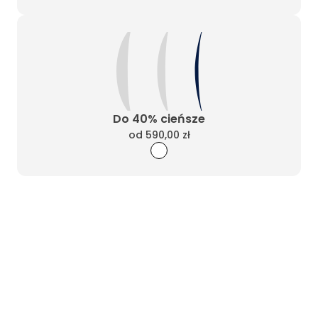
Do 40% cieńsze
od
590,00 zł
Wyczyść filtry
Masz pytania? Zadzwoń
Poniedziałek - Piątek od 10:00 do 17:00
t.
+48885020020