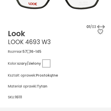
01
/
03
Look
LOOK 4693 W3
Rozmiar
:
57
16
-
145
Kolor
:
szary/zielony
Kształt oprawek
:
Prostokątne
Materiał oprawki
:
Tytan
SKU:
16111