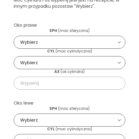
innym przypadku pozostaw "Wybierz".
Oko prawe
SPH
(
moc sferyczna
)
CYL
(
moc cylindyczna
)
AX
(
oś cylindra
)
Oko lewe
SPH
(
moc sferyczna
)
CYL
(
moc cylindyczna
)