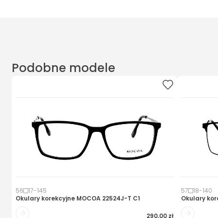
Podobne modele
56
17
-
145
57
18
-
140
Okulary korekcyjne
MOCOA 22524J-T C1
Okulary kor
290,00 zł