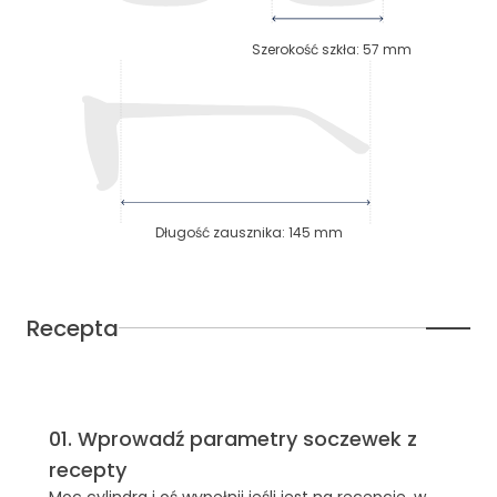
Szerokość szkła
:
57
mm
Długość zausznika
:
145
mm
Recepta
01
.
Wprowadź parametry soczewek z
recepty
Moc cylindra i oś wypełnij jeśli jest na recepcie, w