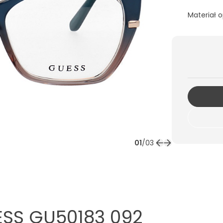
Materiał 
01
/
03
SS GU50183 092