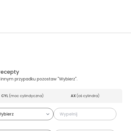
recepty
, w innym przypadku pozostaw "Wybierz".
CYL
(
moc cylindyczna
)
AX
(
oś cylindra
)