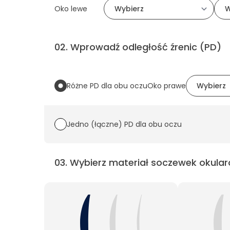
Oko lewe
02
.
Wprowadź odległość źrenic (PD)
Różne PD dla obu oczu
Oko prawe
Jedno (łączne) PD dla obu oczu
03
.
Wybierz materiał soczewek okular