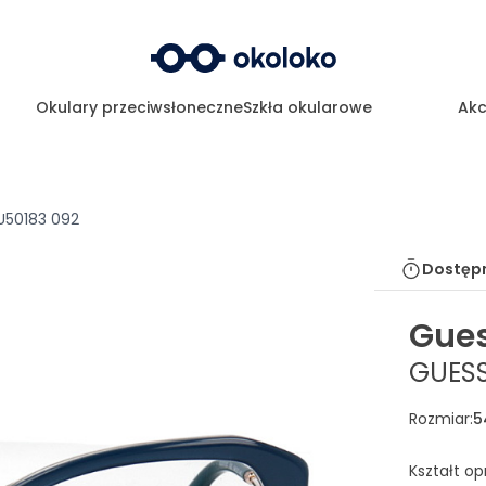
Okulary przeciwsłoneczne
Szkła okularowe
Akc
U50183 092
Dostępn
Gue
GUESS
Rozmiar
:
5
Kształt o