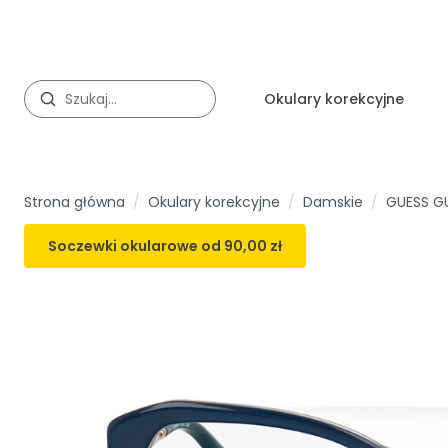
Okulary korekcyjne
Strona główna
/
Okulary korekcyjne
/
Damskie
/
GUESS G
Soczewki okularowe od
90,00 zł