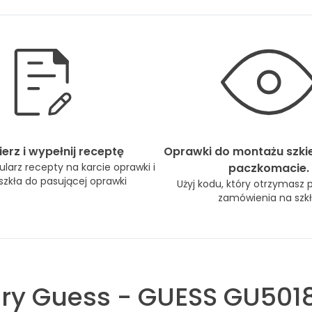
erz i wypełnij receptę
Oprawki do montażu szki
larz recepty na karcie oprawki i
paczkomacie.
zkła do pasującej oprawki
Użyj kodu, który otrzymasz 
zamówienia na szkł
ry
Guess
-
GUESS GU5018