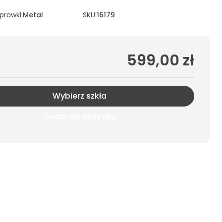
oprawki
:
Metal
SKU:
16179
599,00 zł
Wybierz szkła
Dodaj do koszyka