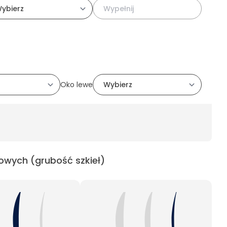
Oko lewe
owych (grubość szkieł)