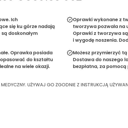
owe. Ich
Oprawki wykonane z tw
ące się ku górze nadają
tworzywa pozwala na u
że są doskonałym
Oprawki z tworzywa są
i wygodę noszenia. Dod
małe. Oprawka posiada
Możesz przymierzyć tą
 dopasować do kształtu
Dostawa do naszego la
ealne na wiele okazji.
bezpłatna, za pomocą
 MEDYCZNY. UŻYWAJ GO ZGODNIE Z INSTRUKCJĄ UŻYWANIA