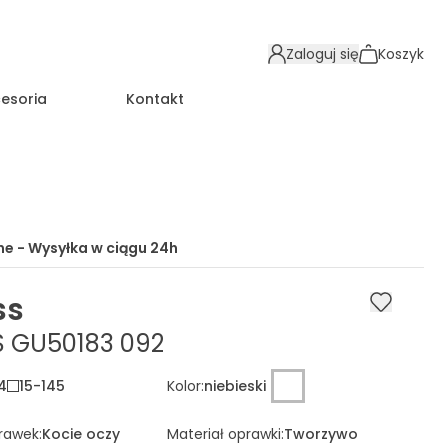
Zaloguj się
Koszyk
esoria
Kontakt
e - Wysyłka w ciągu
24h
ss
 GU50183 092
4
15
-
145
Kolor
:
niebieski
prawek
:
Kocie oczy
Materiał oprawki
:
Tworzywo