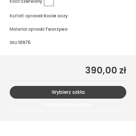
Kolor
:
czerwony
Kształt oprawek
:
Kocie oczy
Materiał oprawki
:
Tworzywo
SKU:
10975
390,00 zł
Wybierz szkła
Dodaj do koszyka