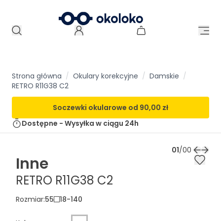
Strona główna
/
Okulary korekcyjne
/
Damskie
/
RETRO R11G38 C2
Soczewki okularowe od
90,00 zł
Dostępne - Wysyłka w ciągu
24h
01
/
00
Inne
RETRO R11G38 C2
Rozmiar
:
55
18
-
140