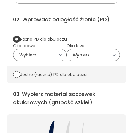
02
.
Wprowadź odległość źrenic (PD)
Różne PD dla obu oczu
Oko prawe
Oko lewe
Jedno (łączne) PD dla obu oczu
03
.
Wybierz materiał soczewek
okularowych (grubość szkieł)