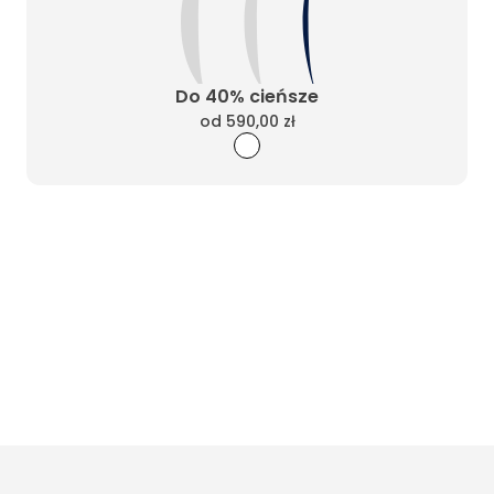
Do 40% cieńsze
od
590,00 zł
Wyczyść filtry
Masz pytania? Zadzwoń
Poniedziałek - Piątek od 10:00 do 17:00
t.
+48885020020