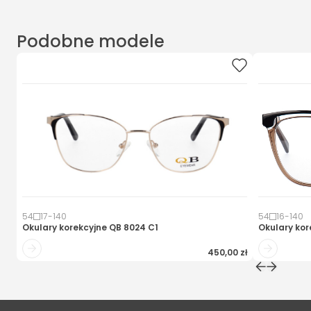
Podobne modele
54
17
-
140
54
16
-
140
Okulary korekcyjne
QB 8024 C1
Okulary kor
450,00 zł