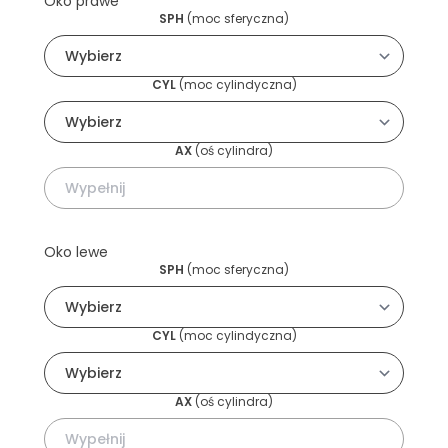
Oko prawe
SPH
(
moc sferyczna
)
CYL
(
moc cylindyczna
)
AX
(
oś cylindra
)
Oko lewe
SPH
(
moc sferyczna
)
CYL
(
moc cylindyczna
)
AX
(
oś cylindra
)