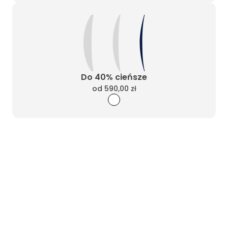
Do 40% cieńsze
od
590,00 zł
Wyczyść filtry
Masz pytania? Zadzwoń
Poniedziałek - Piątek od 10:00 do 17:00
t.
+48885020020