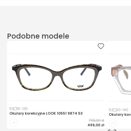
Podobne modele
53
15
-
135
52
20
-
140
Okulary korekcyjne
LOOK 10551 9874 53
Okulary kor
799,00 zł
499,00 zł