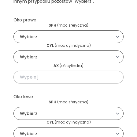
innym przypadku pozostaw "Wybierz".
Oko prawe
SPH
(
moc sferyczna
)
CYL
(
moc cylindyczna
)
AX
(
oś cylindra
)
Oko lewe
SPH
(
moc sferyczna
)
CYL
(
moc cylindyczna
)