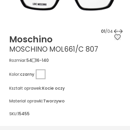
01
/
04
Moschino
MOSCHINO MOL661/C 807
Rozmiar
:
54
16
-
140
Kolor
:
czarny
Kształt oprawek
:
Kocie oczy
Materiał oprawki
:
Tworzywo
SKU:
15455