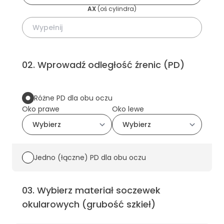
AX
(
oś cylindra
)
02
.
Wprowadź odległość źrenic (PD)
Różne PD dla obu oczu
Oko prawe
Oko lewe
Jedno (łączne) PD dla obu oczu
03
.
Wybierz materiał soczewek
okularowych (grubość szkieł)