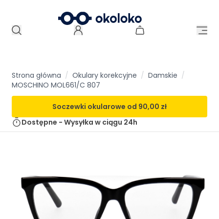
Strona główna
/
Okulary korekcyjne
/
Damskie
/
MOSCHINO MOL661/C 807
Soczewki okularowe od
90,00 zł
Dostępne - Wysyłka w ciągu
24h