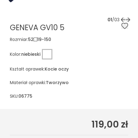
01
/
03
GENEVA GV10 5
Rozmiar
:
52
19
-
150
Kolor
:
niebieski
Kształt oprawek
:
Kocie oczy
Materiał oprawki
:
Tworzywo
SKU:
06775
119,00 zł