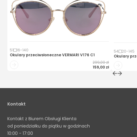
51
16
-
140
54
20
-
145
Okulary przeciwsłoneczne
VERMARI V176 C1
Okulary pr
299,00 zł
159,00 zł
Kontakt
Kontakt z Biurem Obsługi Klienta
od poniedziałku do piątku w godzinach
10:00 - 17:00