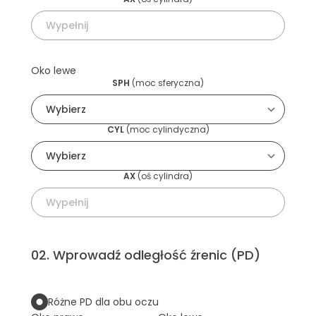
Oko lewe
SPH
(
moc sferyczna
)
CYL
(
moc cylindyczna
)
AX
(
oś cylindra
)
02
.
Wprowadź odległość źrenic (PD)
Różne PD dla obu oczu