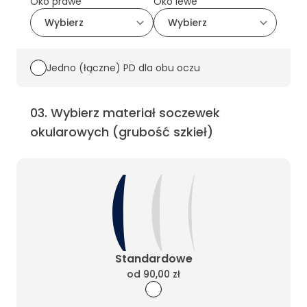
Oko prawe
Oko lewe
Jedno (łączne) PD dla obu oczu
03
.
Wybierz materiał soczewek
okularowych (grubość szkieł)
Standardowe
od
90,00 zł