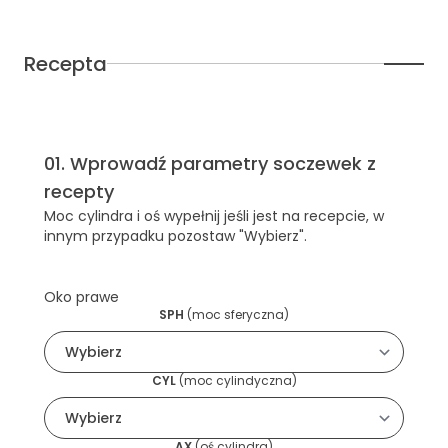
Recepta
01
.
Wprowadź parametry soczewek z
recepty
Moc cylindra i oś wypełnij jeśli jest na recepcie, w
innym przypadku pozostaw "Wybierz".
Oko prawe
SPH
(
moc sferyczna
)
CYL
(
moc cylindyczna
)
AX
(
oś cylindra
)