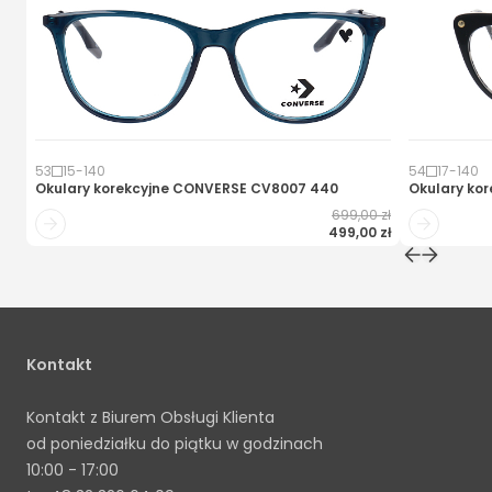
53
15
-
140
54
17
-
140
Okulary korekcyjne
CONVERSE CV8007 440
Okulary kor
699,00 zł
499,00 zł
Kontakt
Kontakt z Biurem Obsługi Klienta
od poniedziałku do piątku w godzinach
10:00 - 17:00