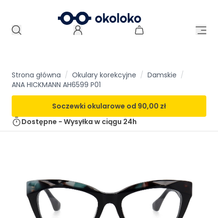
Strona główna
/
Okulary korekcyjne
/
Damskie
/
ANA HICKMANN AH6599 P01
Soczewki okularowe od
90,00 zł
Dostępne - Wysyłka w ciągu
24h