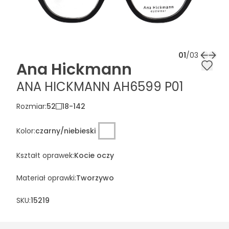
01
/
03
Ana Hickmann
ANA HICKMANN AH6599 P01
Rozmiar
:
52
18
-
142
Kolor
:
czarny/niebieski
Kształt oprawek
:
Kocie oczy
Materiał oprawki
:
Tworzywo
SKU:
15219